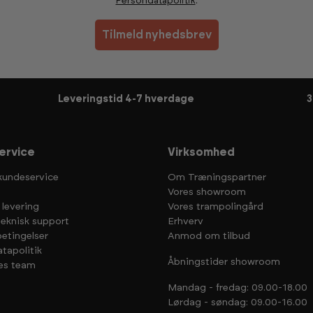
Persondatapolitik
.
Tilmeld nyhedsbrev
Leveringstid 4-7 hverdage
3
ervice
Virksomhed
kundeservice
Om Træningspartner
Vores showroom
 levering
Vores trampolingård
teknisk support
Erhverv
etingelser
Anmod om tilbud
tapolitik
Åbningstider showroom
es team
Mandag - fredag: 09.00-18.00
Lørdag - søndag: 09.00-16.00