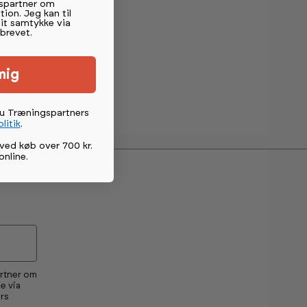
spartner om
tion. Jeg kan til
mit samtykke via
brevet.
mig
du Træningspartners
litik
.
ved køb over 700 kr.
online
.
artner om
e via
rs