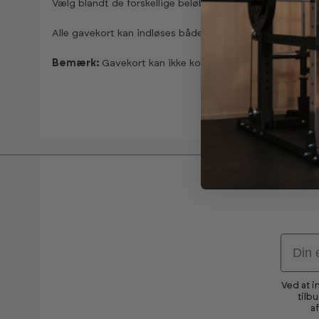
Vælg blandt de forskellige beløb.
Alle gavekort kan indløses både i webshoppen og i vor
Bemærk:
Gavekort kan ikke kombineres med rabatkode
Email
Ved at i
tilb
a