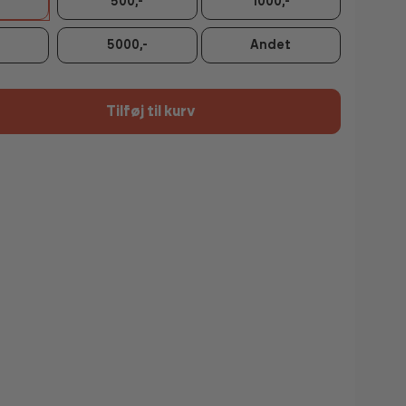
500,-
1000,-
5000,-
Andet
Tilføj til kurv