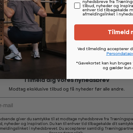
nyhedsbreve fra Træning
tilbud, nyheder og inspira
enhver tid tilbagekalde 
es showroom.
afmeldingslinket i nyheds
r.
Tilmeld 
Ved tilmelding accepterer 
Persondatapo
*Gavekortet kan kun bruges 
og gælder kun 
Tilmeld dig vores nyhedsbrev
Modtag eksklusive tilbud og få nyheder før alle andre.
ndsende giver du samtykke til at modtage nyhedsbreve fra Træningsp
ud, nyheder og inspiration. Du kan til enhver tid tilbagekalde dit samtykk
fmeldingslinket i nyhedsbrevet. Du accepterer samtidig Træningpartne