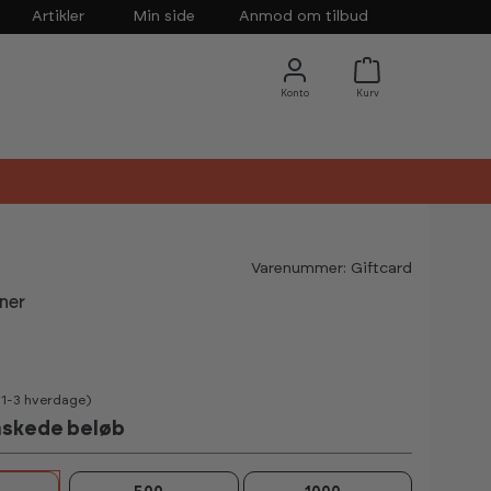
Artikler
Min side
Anmod om tilbud
Varenummer: Giftcard
ner
t
v 1-3 hverdage)
nskede beløb