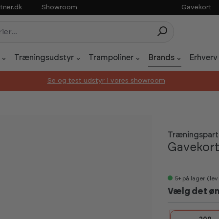
tner.dk
Showroom
Gavekort
Træningsudstyr
Trampoliner
Brands
Erhverv
Se og test udstyr i vores showroom
Træningspart
Gavekor
5+
på lager (le
Vælg det ø