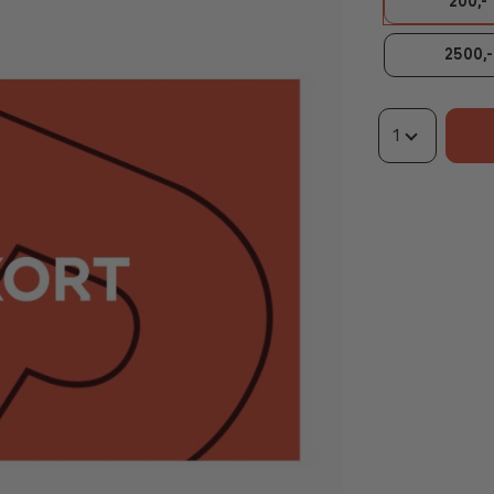
200,-
2500,-
1