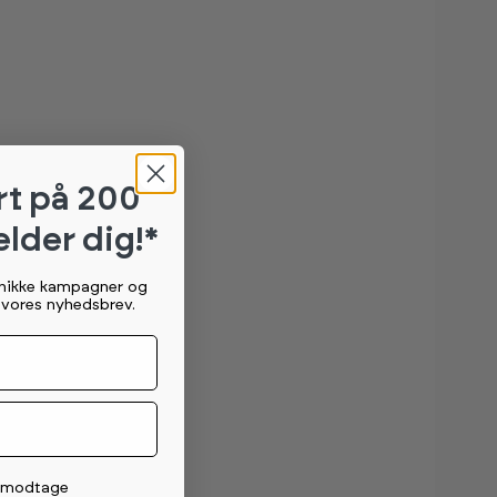
rt
på 200
elder dig!*
unikke kampagner og
g vores nyhedsbrev.
t modtage