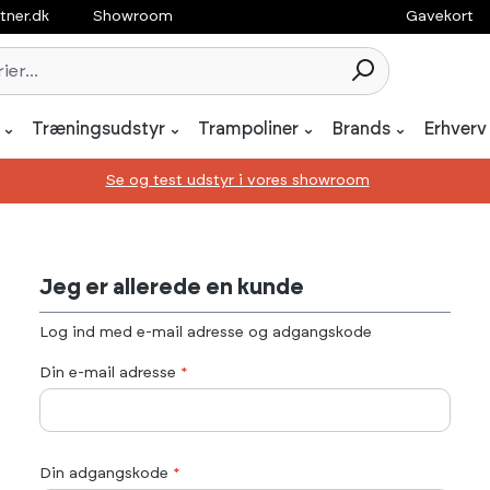
tner.dk
Showroom
Gavekort
Træningsudstyr
Trampoliner
Brands
Erhverv
Se og test udstyr i vores showroom
Jeg er allerede en kunde
Log ind med e-mail adresse og adgangskode
Din e-mail adresse
*
Din adgangskode
*