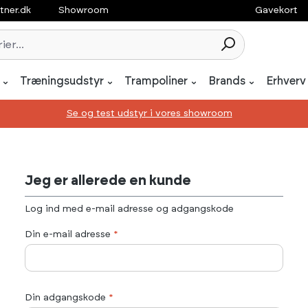
tner.dk
Showroom
Gavekort
Træningsudstyr
Trampoliner
Brands
Erhverv
Se og test udstyr i vores showroom
Jeg er allerede en kunde
Log ind med e-mail adresse og adgangskode
Din e-mail adresse
*
Din adgangskode
*