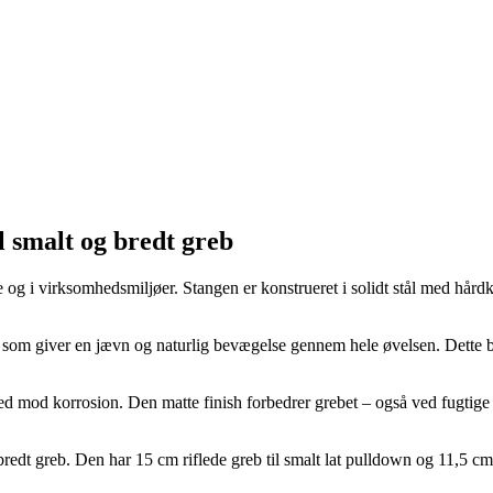
l smalt og bredt greb
 og i virksomhedsmiljøer. Stangen er konstrueret i solidt stål med hård
, som giver en jævn og naturlig bevægelse gennem hele øvelsen. Dette bi
od korrosion. Den matte finish forbedrer grebet – også ved fugtige hæ
t greb. Den har 15 cm riflede greb til smalt lat pulldown og 11,5 cm ri