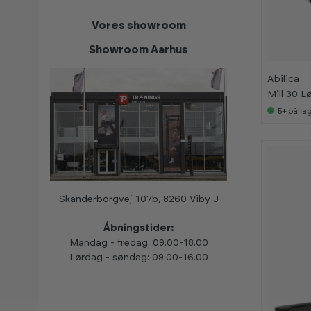
-
-
Vores showroom
2
2
0
0
%
%
Showroom Aarhus
Abilica
Mill 30 
5+
på la
Skanderborgvej 107b, 8260 Viby J
Åbningstider:
Mandag - fredag: 09.00-18.00
Lørdag - søndag: 09.00-16.00