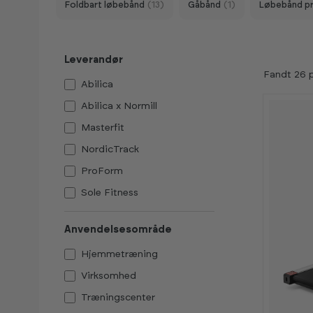
Foldbart løbebånd
(13)
Gåbånd
(1)
Løbebånd p
Leverandør
Fandt 26 
Abilica
Abilica x Normill
Masterfit
NordicTrack
ProForm
Sole Fitness
Spirit
Anvendelsesområde
Hjemmetræning
Virksomhed
Træningscenter
-
-