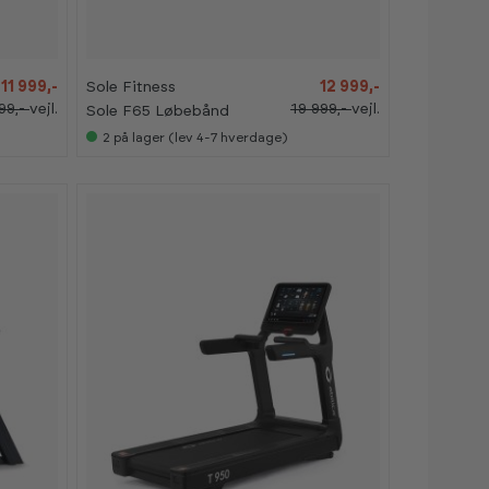
3
3
5
5
%
%
11 999,-
Sole Fitness
12 999,-
99,-
vejl.
19 999,-
vejl.
Sole F65 Løbebånd
2
på lager (lev 4-7 hverdage)