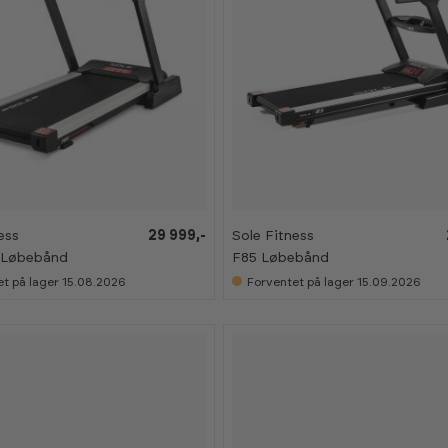
B
B
ess
29 999,-
Sole Fitness
E
E
 Løbebånd
F85 Løbebånd
S
S
T
T
t på lager 15.08.2026
Forventet på lager 15.09.2026
S
S
E
E
L
L
L
L
E
E
R
R