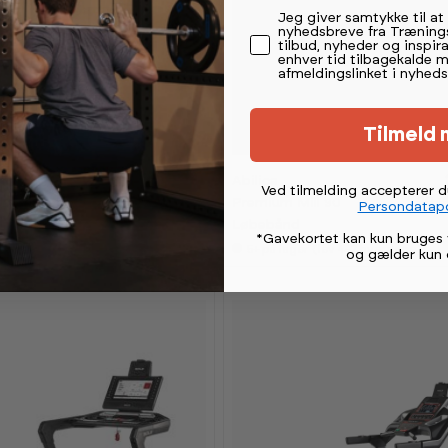
Permission tekst
Jeg giver samtykke til a
nyhedsbreve fra Træning
tilbud, nyheder og inspira
enhver tid tilbagekalde 
afmeldingslinket i nyheds
-
-
1
1
5
5
Tilmeld 
%
%
8 399,-
Abilica
Ved tilmelding accepterer 
11 999,-
vejl.
20 9
TLX Løbebånd
Premium Mill 90
Persondatapo
Løbebånd
*Gavekortet kan kun bruges 
ger (lev 4-7 hverdage)
5+
på lager (lev 4-7 hverdage)
og gælder kun 