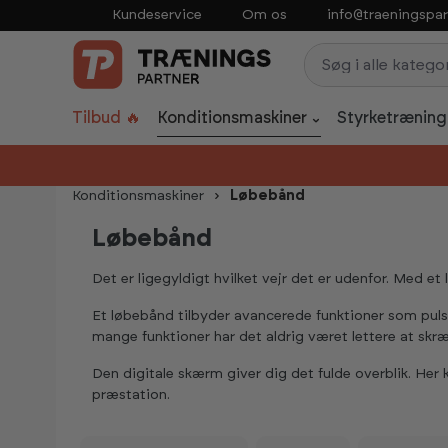
Kundeservice
Om os
info@traeningspar
p to main content
Skip to search
Skip to main navigation
Tilbud 🔥
Konditionsmaskiner
Styrketræning
Konditionsmaskiner
Løbebånd
Løbebånd
Det er ligegyldigt hvilket vejr det er udenfor. Med et
Et løbebånd tilbyder avancerede funktioner som pul
mange funktioner har det aldrig været lettere at skræ
Den digitale skærm giver dig det fulde overblik. Her 
præstation.