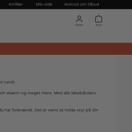
Artikler
Min side
Anmod om tilbud
et rundt.
touch skærm og meget mere. Med alle løbebåndets
 du har forbrændt. Det er nemt at holde styr på din