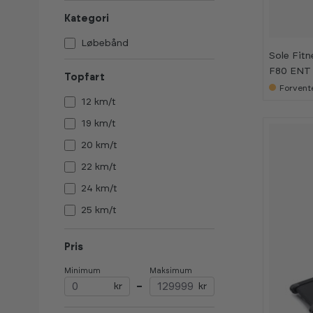
3
3
2
2
Kategori
%
%
Løbebånd
Sole Fitn
F80 ENT
Topfart
Forvente
12 km/t
19 km/t
20 km/t
22 km/t
24 km/t
25 km/t
30 km/t
Pris
Minimum
Maksimum
kr
–
kr