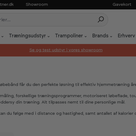
tner.dk
Showroom
Gavekort
Træningsudstyr
Trampoliner
Brands
Erhverv
Se og test udstyr i vores showroom
 løbebånd får du den perfekte løsning til effektiv hjemmetræning år
småling, forskellige træningsprogrammer, motoriseret løbeflade, 
ddersy din træning. Alt tilpasses nemt til dine personlige mål.
kan du følge med i distance og hastighed, samt antallet af kalorier