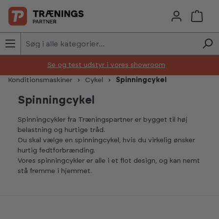
Skip to main content
Se og test udstyr i vores showroom
Konditionsmaskiner
Cykel
Spinningcykel
Spinningcykel
Spinningcykler fra Træningspartner er bygget til høj
belastning og hurtige tråd.
Du skal vælge en spinningcykel, hvis du virkelig ønsker
hurtig fedtforbrænding.
Vores spinningcykler er alle i et flot design, og kan nemt
stå fremme i hjemmet.