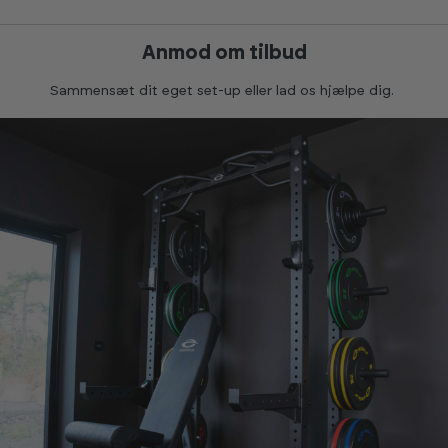
Anmod om tilbud
Sammensæt dit eget set-up eller lad os hjælpe dig.