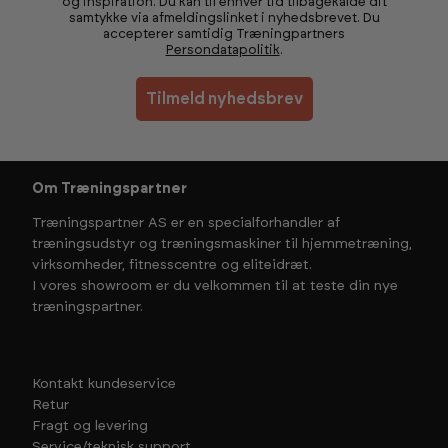
og inspiration. Du kan til enhver tid tilbagekalde dit
samtykke via afmeldingslinket i nyhedsbrevet. Du
accepterer samtidig Træningpartners
Persondatapolitik
.
Tilmeld nyhedsbrev
Om Træningspartner
Træningspartner AS er en specialforhandler af
træningsudstyr og træningsmaskiner til hjemmetræning,
virksomheder, fitnesscentre og eliteidræt.
I vores showroom er du velkommen til at teste din nye
træningspartner.
Kontakt kundeservice
Retur
Fragt og levering
Service/teknisk support