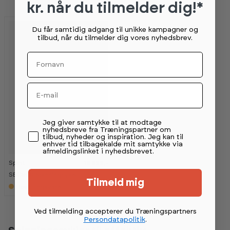
kr. når du tilmelder dig!*
s
s
s
s
h
h
h
h
o
o
o
o
w
w
w
w
Du får samtidig adgang til unikke kampagner og
r
r
r
r
tilbud, når du tilmelder dig vores nyhedsbrev.
o
o
o
o
o
o
o
o
Fornavn
m
m
m
m
Email
Permission tekst
Jeg giver samtykke til at modtage
nyhedsbreve fra Træningspartner om
tilbud, nyheder og inspiration. Jeg kan til
enhver tid tilbagekalde mit samtykke via
afmeldingslinket i nyhedsbrevet.
Spirit
19 999,-
SBC900 Spinningcykel
Tilmeld mig
Bestillingsvare
Ved tilmelding accepterer du Træningspartners
Persondatapolitik
.