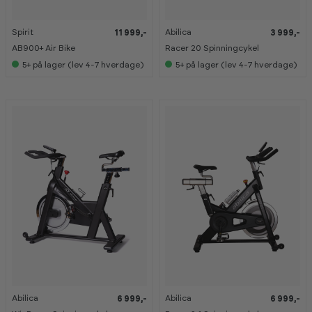
Spirit
Abilica
11 999,-
3 999,-
K
K
a
a
AB900+ Air Bike
Racer 20 Spinningcykel
n
n
s
s
5+
på lager (lev 4-7 hverdage)
5+
på lager (lev 4-7 hverdage)
e
e
s
s
i
i
s
s
h
h
o
o
w
w
r
r
o
o
o
o
m
m
Abilica
Abilica
6 999,-
6 999,-
K
K
a
a