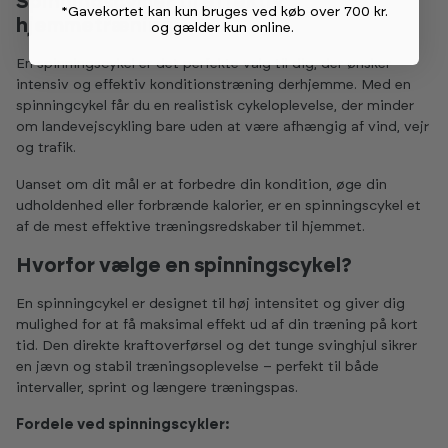
Spinningscykler til effektiv
*Gavekortet kan kun bruges ved køb over 700 kr.
hjemmetræning
og gælder kun online
.
En spinningscykel er det perfekte valg til dig, der ønsker
intensiv og effektiv konditionstræning derhjemme. Med en
spinningcykel får du en realistisk cykeloplevelse, der minder
om landevejscykling bare uden at være afhængig af vind, vejr
og trafik.
Uanset om dit mål er at forbedre din kondition, øge din
udholdenhed eller forbrænde kalorier, er en spinningscykel et
af de mest effektive træningsredskaber til hjemmet.
Hvorfor vælge en spinningscykel?
En spinningcykel er designet til høj intensitet og giver dig
mulighed for at få maksimal effekt ud af din træning på kort
tid. Den direkte kraftoverførsel og det tunge svinghjul sikrer
en jævn og stabil træningsoplevelse – perfekt til både
intervaller, sprint og længere træningspas.
Fordele ved spinningscykler: