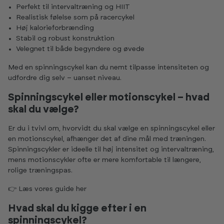
Perfekt til intervaltræning og HIIT
Realistisk følelse som på racercykel
Høj kalorieforbrænding
Stabil og robust konstruktion
Velegnet til både begyndere og øvede
Med en spinningscykel kan du nemt tilpasse intensiteten og
udfordre dig selv – uanset niveau.
Spinningscykel eller motionscykel – hvad
skal du vælge?
Er du i tvivl om, hvorvidt du skal vælge en spinningscykel eller
en motionscykel, afhænger det af dine mål med træningen.
Spinningscykler er ideelle til høj intensitet og intervaltræning,
mens motionscykler ofte er mere komfortable til længere,
rolige træningspas.
👉 Læs vores guide
her
Hvad skal du kigge efter i en
spinningscykel?