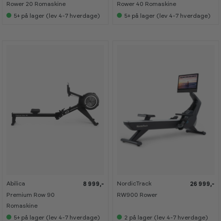
a
a
Rower 20 Romaskine
Rower 40 Romaskine
n
n
s
s
5+
på lager (lev 4-7 hverdage)
5+
på lager (lev 4-7 hverdage)
e
e
s
s
i
i
s
s
h
h
o
o
w
w
r
r
o
o
o
o
m
m
Abilica
NordicTrack
8 999,-
26 999,-
K
K
a
a
Premium Row 90
RW900 Rower
n
n
s
s
Romaskine
e
e
5+
på lager (lev 4-7 hverdage)
2
på lager (lev 4-7 hverdage)
s
s