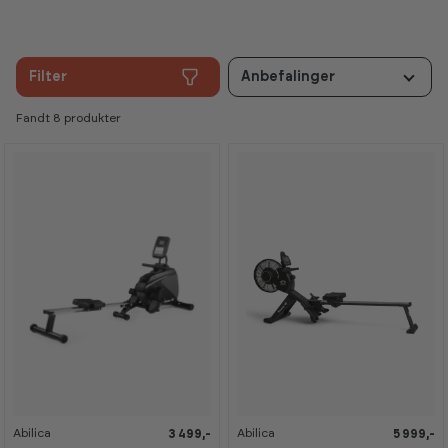
Filter
Anbefalinger
Fandt 8 produkter
Abilica
Abilica
3 499,-
5 999,-
K
K