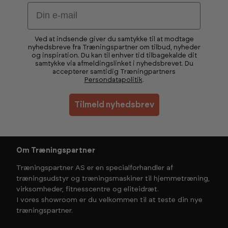
Email
Ved at indsende giver du samtykke til at modtage
nyhedsbreve fra Træningspartner om tilbud, nyheder
og inspiration. Du kan til enhver tid tilbagekalde dit
samtykke via afmeldingslinket i nyhedsbrevet. Du
accepterer samtidig Træningpartners
Persondatapolitik
.
Tilmeld nyhedsbrev
Om Træningspartner
Træningspartner AS er en specialforhandler af
træningsudstyr og træningsmaskiner til hjemmetræning,
virksomheder, fitnesscentre og eliteidræt.
I vores showroom er du velkommen til at teste din nye
træningspartner.