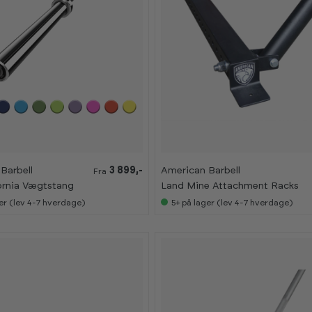
Barbell
3 899,-
American Barbell
Fra
ornia Vægtstang
Land Mine Attachment Racks
er (lev 4-7 hverdage)
5+
på lager (lev 4-7 hverdage)