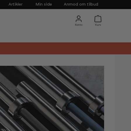
Artikler
Min side
Anmod om tilbud