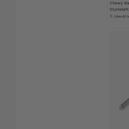
Chewy Ba
Styrkeløf
Ukendt l