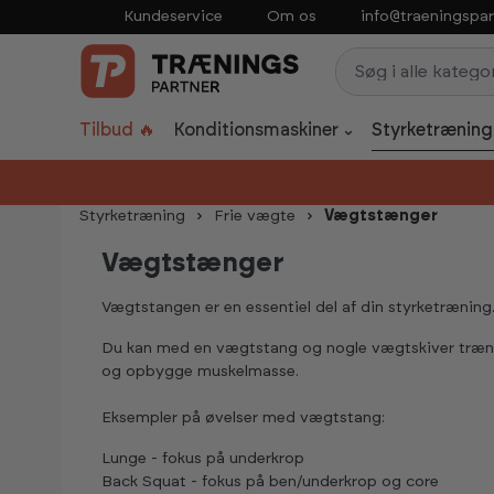
Kundeservice
Om os
info@traeningspar
p to main content
Skip to search
Skip to main navigation
Tilbud 🔥
Konditionsmaskiner
Styrketræning
Styrketræning
Frie vægte
Vægtstænger
Vægtstænger
Vægtstangen er en essentiel del af din styrketræning
Du kan med en vægtstang og nogle vægtskiver træne
og opbygge muskelmasse.
Eksempler på øvelser med vægtstang:
Lunge - fokus på underkrop
Back Squat - fokus på ben/underkrop og core