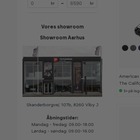
kr
–
kr
Vores showroom
Showroom Aarhus
K
K
American 
a
a
The Calif
n
n
s
s
5+
på lag
e
e
s
s
i
i
Skanderborgvej 107b, 8260 Viby J
s
s
h
h
o
o
Åbningstider:
w
w
r
r
Mandag - fredag: 09.00-18.00
o
o
Lørdag - søndag: 09.00-16.00
o
o
m
m