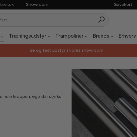
tner.dk
Showroom
Gavekort
Træningsudstyr
Trampoliner
Brands
Erhverv
Se og test udstyr i vores showroom
.
 hele kroppen, øge din styrke