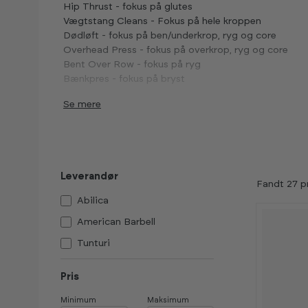
Hip Thrust - fokus på glutes
Vægtstang Cleans - Fokus på hele kroppen
Dødløft - fokus på ben/underkrop, ryg og core
Overhead Press - fokus på overkrop, ryg og core
Bent Over Row - fokus på ryg
Bænkpres - fokus på bryst
Se
Leverandør
Fandt 27 p
Abilica
American Barbell
Tunturi
Pris
Minimum
Maksimum