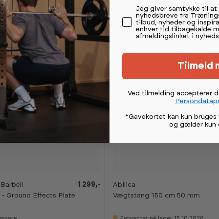
w
w
Permission tekst
Jeg giver samtykke til a
r
r
nyhedsbreve fra Træning
o
o
tilbud, nyheder og inspira
o
o
enhver tid tilbagekalde 
m
m
afmeldingslinket i nyheds
Tilmeld 
Ved tilmelding accepterer 
Persondatapo
*Gavekortet kan kun bruges 
og gælder kun 
Barbell
1 299,-
Abilica
- Ground Effects Plate
Vægtstang 150 cm 50 mm
ngsvare
Forventet på lager 15.10.2026