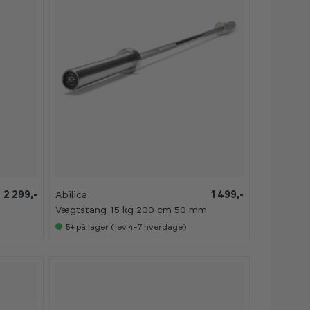
K
K
2 299,-
Abilica
1 499,-
a
a
Vægtstang 15 kg 200 cm 50 mm
n
n
s
s
5+
på lager (lev 4-7 hverdage)
e
e
s
s
i
i
s
s
h
h
o
o
w
w
r
r
o
o