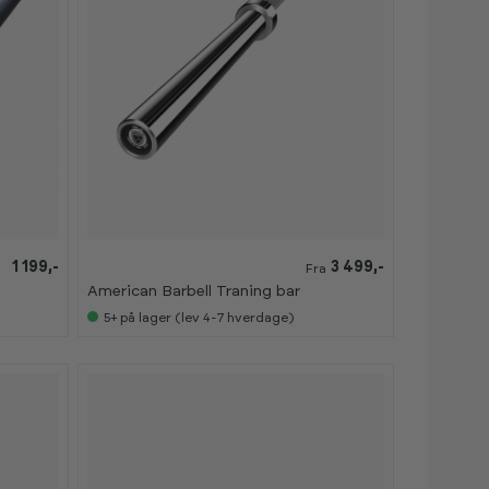
1 199,-
3 499,-
Fra
American Barbell Traning bar
5+
på lager (lev 4-7 hverdage)