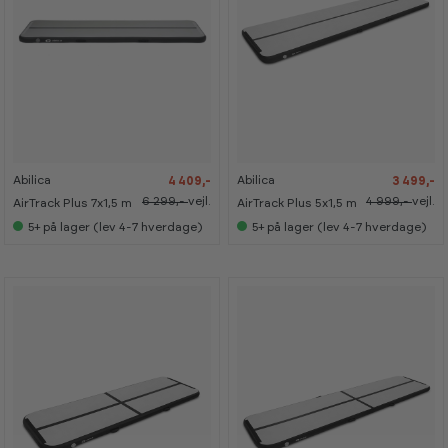
-
-
-
-
3
3
3
3
0
0
0
0
%
%
%
%
Abilica
Abilica
4 409,-
3 499,-
6 299,-
vejl.
4 999,-
vejl.
AirTrack Plus 7x1,5 m
AirTrack Plus 5x1,5 m
5+
på lager (lev 4-7 hverdage)
5+
på lager (lev 4-7 hverdage)