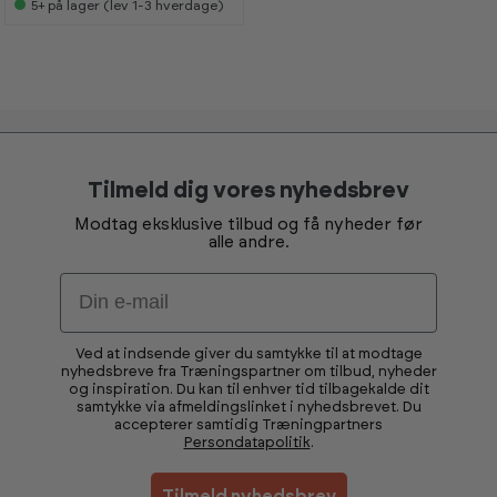
s
s
5+
på lager (lev 1-3 hverdage)
e
e
s
s
i
i
s
s
h
h
o
o
w
w
r
r
o
o
o
o
m
m
Tilmeld dig vores nyhedsbrev
Modtag eksklusive tilbud og få nyheder før
alle andre.
Email
Ved at indsende giver du samtykke til at modtage
nyhedsbreve fra Træningspartner om tilbud, nyheder
og inspiration. Du kan til enhver tid tilbagekalde dit
samtykke via afmeldingslinket i nyhedsbrevet. Du
accepterer samtidig Træningpartners
Persondatapolitik
.
Tilmeld nyhedsbrev