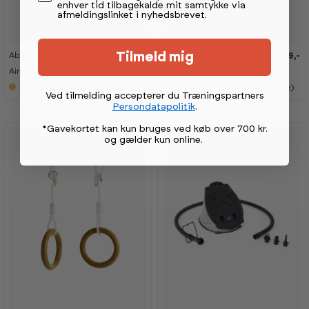
enhver tid tilbagekalde mit samtykke via
afmeldingslinket i nyhedsbrevet.
Tilmeld mig
Abilica
Abilica
1 049,-
349,-
K
K
a
a
AirRoller 90 cm
GymnasticRings
n
n
s
s
Forventet på lager 15.10.2026
5+
på lager (lev 4-7 hverdage)
Ved tilmelding accepterer du Træningspartners
e
e
s
s
Persondatapolitik
.
i
i
s
s
*Gavekortet kan kun bruges ved køb over 700 kr.
h
h
og gælder kun online
.
o
o
w
w
r
r
o
o
o
o
m
m