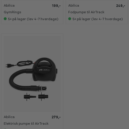
Abilica
Abilica
199,-
249,-
K
K
N
N
a
a
Y
Y
GymRings
Fodpumpe til AirTrack
n
n
H
H
s
s
E
E
5+
på lager (lev 4-7 hverdage)
5+
på lager (lev 4-7 hverdage)
e
e
D
D
s
s
i
i
s
s
h
h
o
o
w
w
r
r
o
o
o
o
m
m
Abilica
279,-
K
K
a
a
Elektrisk pumpe til AirTrack
n
n