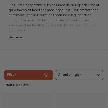
Hos Træningspartner tilbydes uanede muligheder, for at
gøre haven til familiens samlingspunkt. Det omfattende
sortiment, gør det nemt at kombinere leg, sport og
lounge. Børnene kan hoppe på trampoliner i timevis,
eller øve cheerleading, gymnastik, kampsport m.m. på
en airtrack.
Se
Filter
Anbefalinger
Fandt 11 produkter