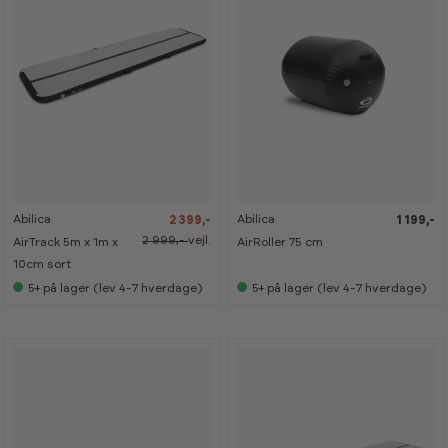
-
-
2
2
0
0
%
%
Abilica
Abilica
2 399,-
1 199,-
2 999,-
vejl.
AirTrack 5m x 1m x
AirRoller 75 cm
10cm sort
5+
på lager (lev 4-7 hverdage)
5+
på lager (lev 4-7 hverdage)