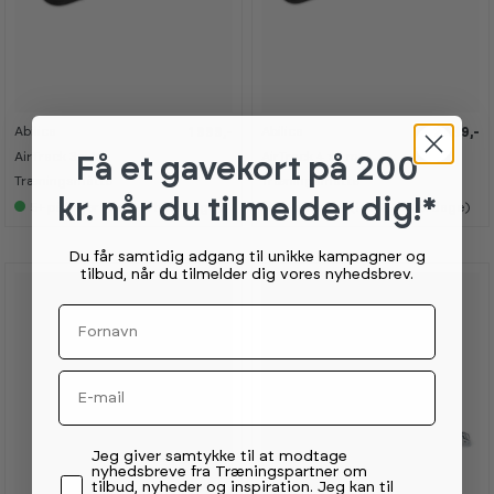
Abilica
Abilica
1 999,-
2 499,-
AirTrack 3 x 1 m
AirTrack 4 x 1 m
Få et gavekort
på 200
Træningsmåtte
Træningsmåtte
kr. når du tilmelder dig!*
5+
på lager (lev 1-3 hverdage)
5+
på lager (lev 4-7 hverdage)
Du får samtidig adgang til unikke kampagner og
tilbud, når du tilmelder dig vores nyhedsbrev.
Fornavn
Email
Permission tekst
Jeg giver samtykke til at modtage
nyhedsbreve fra Træningspartner om
tilbud, nyheder og inspiration. Jeg kan til