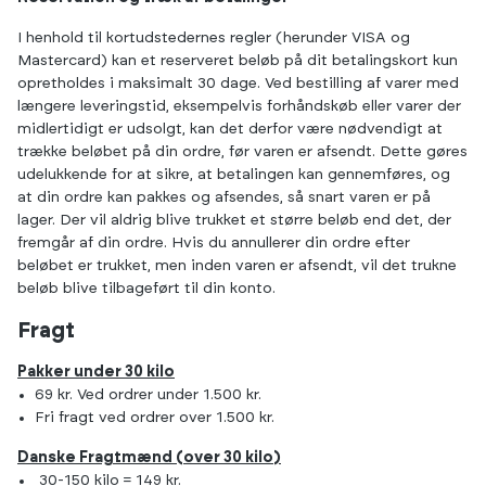
I henhold til kortudstedernes regler (herunder VISA og
Mastercard) kan et reserveret beløb på dit betalingskort kun
opretholdes i maksimalt 30 dage. Ved bestilling af varer med
længere leveringstid, eksempelvis forhåndskøb eller varer der
midlertidigt er udsolgt, kan det derfor være nødvendigt at
trække beløbet på din ordre, før varen er afsendt. Dette gøres
udelukkende for at sikre, at betalingen kan gennemføres, og
at din ordre kan pakkes og afsendes, så snart varen er på
lager. Der vil aldrig blive trukket et større beløb end det, der
fremgår af din ordre. Hvis du annullerer din ordre efter
beløbet er trukket, men inden varen er afsendt, vil det trukne
beløb blive tilbageført til din konto.
Fragt
Pakker under 30 kilo
69 kr. Ved ordrer under 1.500 kr.
Fri fragt ved ordrer over 1.500 kr.
Danske Fragtmænd (over 30 kilo)
30-150 kilo = 149 kr.