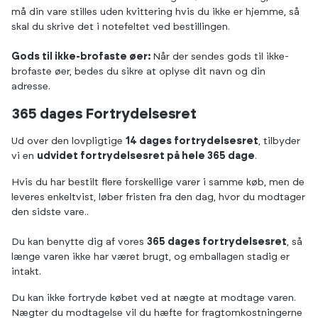
må din vare stilles uden kvittering hvis du ikke er hjemme, så
skal du skrive det i notefeltet ved bestillingen.
Gods til ikke-brofaste øer:
Når der sendes gods til ikke-
brofaste øer, bedes du sikre at oplyse dit navn og din
adresse.
365 dages Fortrydelsesret
Ud over den lovpligtige
14 dages fortrydelsesret
, tilbyder
vi en
udvidet fortrydelsesret på hele 365 dage
.
Hvis du har bestilt flere forskellige varer i samme køb, men de
leveres enkeltvist, løber fristen fra den dag, hvor du modtager
den sidste vare..
Du kan benytte dig af vores
365 dages fortrydelsesret
, så
længe varen ikke har været brugt, og emballagen stadig er
intakt.
Du kan ikke fortryde købet ved at nægte at modtage varen.
Nægter du modtagelse vil du hæfte for fragtomkostningerne