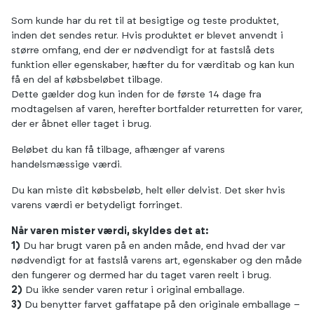
Som kunde har du ret til at besigtige og teste produktet,
inden det sendes retur. Hvis produktet er blevet anvendt i
større omfang, end der er nødvendigt for at fastslå dets
funktion eller egenskaber, hæfter du for værditab og kan kun
få en del af købsbeløbet tilbage.
Dette gælder dog kun inden for de første 14 dage fra
modtagelsen af varen, herefter
bortfalder returretten for varer,
der er åbnet eller taget i brug.
Beløbet du kan få tilbage, afhænger af varens
handelsmæssige værdi.
Du kan miste dit købsbeløb, helt eller delvist. Det sker hvis
varens værdi er betydeligt forringet.
Når varen mister værdi, skyldes det at:
1)
Du har brugt varen på en anden måde, end hvad der var
nødvendigt for at fastslå varens art, egenskaber og den måde
den fungerer og dermed har du taget varen reelt i brug.
2)
Du ikke sender varen retur i original emballage.
3)
Du benytter farvet gaffatape på den originale emballage –