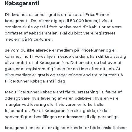
Købsgaranti
Dit køb hos os er helt gratis omfattet af PriceRunner
Købsgaranti. Det sikrer dig op til 50.000 kroner, hvis et
problem skulle opstå i forbindelse med dit køb. For at være
omfattet af Købsgarantien, skal du blot være registreret
medlem på PriceRunner.
Selvom du ikke allerede er medlem på PriceRunner og er
kommet ind til vores hjemmeside via dem, kan dit køb stadig
blive omfattet af Købsgarantien. Det eneste, du behøver at
gøre, er at registrere dig inden for en time efter dit køb. At
blive medlem er gratis og tager mindre end tre minutter!
Få
PriceRunner Købsgaranti i dag
Med PriceRunner Købsgaranti får du erstatning i tilfælde af
ødelagt vare, hvis levering af varen udebliver, hvis en vare
mangler ved levering eller hvis varen er forkert eller
fejlbehæftet. For at Købsgarantien skal gælde, er det
nødvendigt at bestillingen er adresseret til dig personligt.
Købsgarantien erstatter dig som kunde for både anskaffelses-