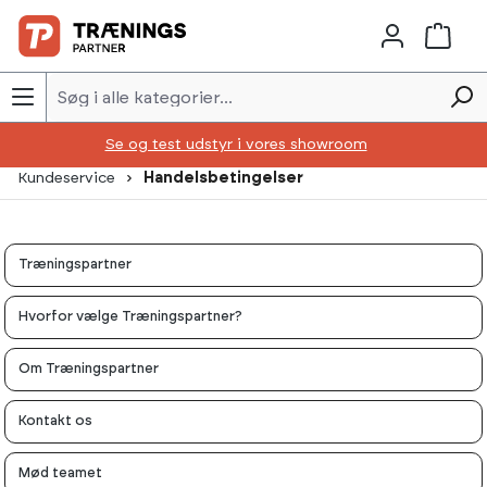
Skip to main content
Se og test udstyr i vores showroom
Kundeservice
Handelsbetingelser
Træningspartner
Hvorfor vælge Træningspartner?
Om Træningspartner
Kontakt os
Mød teamet