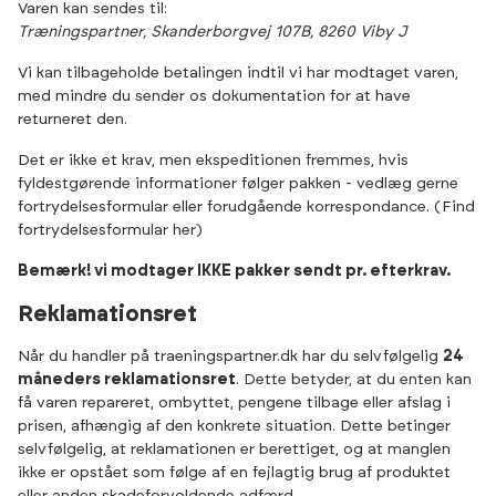
Varen kan sendes til:
Træningspartner, Skanderborgvej 107B, 8260 Viby J
Vi kan tilbageholde betalingen indtil vi har modtaget varen,
med mindre du sender os dokumentation for at have
returneret den.
Det er ikke et krav, men ekspeditionen fremmes, hvis
fyldestgørende informationer følger pakken - vedlæg gerne
fortrydelsesformular eller forudgående korrespondance. (
Find
fortrydelsesformular her
)
Bemærk! vi modtager IKKE pakker sendt pr. efterkrav.
Reklamationsret
Når du handler på traeningspartner.dk har du selvfølgelig
24
måneders reklamationsret
. Dette betyder, at du enten kan
få varen repareret, ombyttet, pengene tilbage eller afslag i
prisen, afhængig af den konkrete situation. Dette betinger
selvfølgelig, at reklamationen er berettiget, og at manglen
ikke er opstået som følge af en fejlagtig brug af produktet