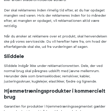
eller anden skadeforvoldende adfærd.
Der skal reklameres inden rimelig tid efter, at du har opdaget
manglen ved varen. Hvis der reklameres inden for to måneder
efter, at manglen er opdaget, vil reklamationen altid være
rettidig.
Når du ønsker at reklamere over et produkt, skal henvendelsen
ske på vores
serviceside.
Du vil herefter høre fra, om hvad der
efterfølgende skal ske, ud fra vurderingen af sagen.
Sliddele
Sliddele indgår ikke under reklamationsretten. Dele, der ved
normal brug skal påregnes udskift med jævne mellemrum.
Herunder dele som bremseklodser, remskiver, kabler,
justeringsskruer, kuglelejer, elastikker, fjedre og lignende.
Hjemmetræningsprodukter i kommercielt
brug
Garantien for produkter i hjemmetræningssegmentet gælder