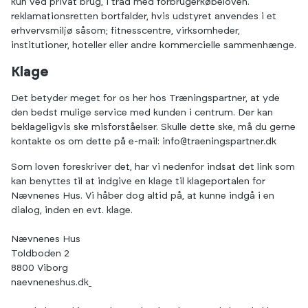
kun ved privat brug, i tråd med forbrugerkøbeloven.
reklamationsretten bortfalder, hvis udstyret anvendes i et
erhvervsmiljø såsom; fitnesscentre, virksomheder,
institutioner, hoteller eller andre kommercielle sammenhænge.
Klage
Det betyder meget for os her hos Træningspartner, at yde
den bedst mulige service med kunden i centrum. Der kan
beklageligvis ske misforståelser. Skulle dette ske, må du gerne
kontakte os om dette på e-mail:
info@traeningspartner.dk
Som loven foreskriver det, har vi nedenfor indsat det link som
kan benyttes til at indgive en klage til klageportalen for
Nævnenes Hus. Vi håber dog altid på, at kunne indgå i en
dialog, inden en evt. klage.
Nævnenes Hus
Toldboden 2
8800 Viborg
naevneneshus.dk