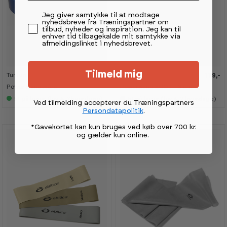
Permission tekst
Jeg giver samtykke til at modtage
nyhedsbreve fra Træningspartner om
tilbud, nyheder og inspiration. Jeg kan til
enhver tid tilbagekalde mit samtykke via
afmeldingslinket i nyhedsbrevet.
Tilmeld mig
Tunturi
Abilica
199,-
179,-
K
K
a
a
Power Band Hård
PowerBand ECO 1 - 3 cm
n
n
s
s
5+
på lager (lev 4-7 hverdage)
5+
på lager (lev 4-7 hverdage)
Ved tilmelding accepterer du Træningspartners
e
e
Persondatapolitik
.
s
s
i
i
s
s
*Gavekortet kan kun bruges ved køb over 700 kr.
h
h
og gælder kun online
.
o
o
w
w
r
r
o
o
o
o
m
m