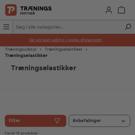
Skip to main content
Se og test udstyr i vores showroom
Træningsudstyr
Træningselastikker
Træningselastikker
Træningselastikker
Filter
Anbefalinger
Fandt 10 produkter