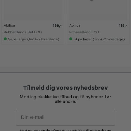
-
-
8
8
%
%
Abilica
Abilica
199,-
119,-
K
K
a
a
RubberBands Set ECO
FitnessBand ECO
n
n
s
s
5+
på lager (lev 4-7 hverdage)
5+
på lager (lev 4-7 hverdage)
e
e
s
s
i
i
s
s
h
h
o
o
w
w
r
r
o
o
o
o
m
m
Tilmeld dig vores nyhedsbrev
Modtag eksklusive tilbud og få nyheder før
alle andre.
Email