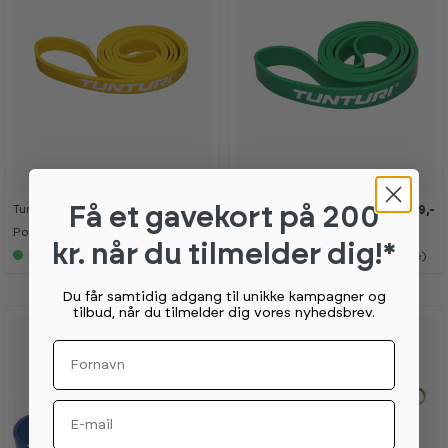
Tunturi
Tunturi
Få et gavekort
på 200
99,-
149,-
Power Band Let
Power Band Medium
kr. når du tilmelder dig!*
5+
på lager (lev 4-7 hverdage)
5+
på lager (lev 4-7 hverdage)
Du får samtidig adgang til unikke kampagner og
tilbud, når du tilmelder dig vores nyhedsbrev.
Fornavn
Email