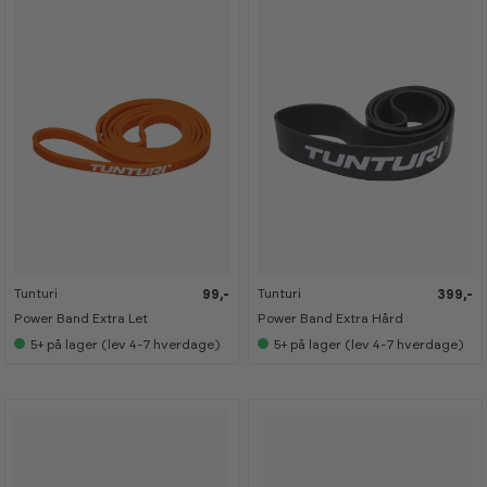
w
w
w
w
r
r
r
r
o
o
o
o
o
o
o
o
m
m
m
m
Tunturi
Tunturi
99,-
399,-
Power Band Extra Let
Power Band Extra Hård
5+
på lager (lev 4-7 hverdage)
5+
på lager (lev 4-7 hverdage)