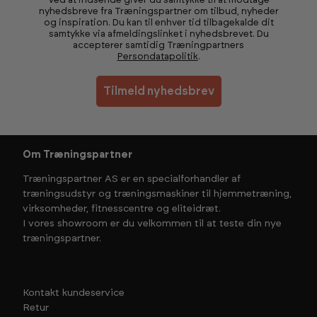
Ved at indsende giver du samtykke til at modtage
nyhedsbreve fra Træningspartner om tilbud, nyheder
og inspiration. Du kan til enhver tid tilbagekalde dit
samtykke via afmeldingslinket i nyhedsbrevet. Du
accepterer samtidig Træningpartners
Persondatapolitik
.
Tilmeld nyhedsbrev
Om Træningspartner
Træningspartner AS er en specialforhandler af
træningsudstyr og træningsmaskiner til hjemmetræning,
virksomheder, fitnesscentre og eliteidræt.
I vores showroom er du velkommen til at teste din nye
træningspartner.
Kontakt kundeservice
Retur