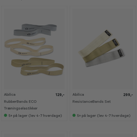
Abilica
Abilica
129,-
299,-
K
K
K
K
a
a
a
a
RubberBands ECO
ResistanceBands Set
n
n
n
n
s
s
s
s
Træningselastikker
e
e
e
e
5+
på lager (lev 4-7 hverdage)
5+
på lager (lev 4-7 hverdage)
s
s
s
s
i
i
i
i
s
s
s
s
h
h
h
h
o
o
o
o