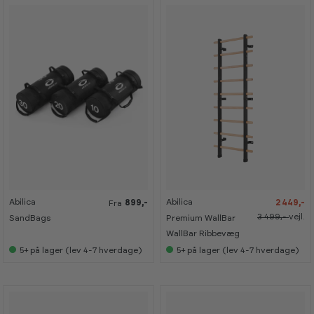
-
-
-
-
2
2
3
3
5
5
0
0
%
%
%
%
Abilica
Abilica
899,-
2 449,-
K
K
Fra
a
a
3 499,-
vejl.
SandBags
Premium WallBar
n
n
s
s
WallBar Ribbevæg
e
e
5+
på lager (lev 4-7 hverdage)
5+
på lager (lev 4-7 hverdage)
s
s
i
i
s
s
h
h
o
o
w
w
r
r