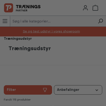
Skip to main content
Se og test udstyr i vores showroom
Træningsudstyr
Træningsudstyr
Filter
Anbefalinger
Fandt 115 produkter