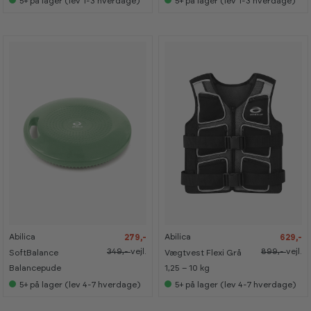
5+
på lager (lev 1-3 hverdage)
5+
på lager (lev 1-3 hverdage)
s
s
i
i
s
s
h
h
o
o
w
w
r
r
o
o
o
o
m
m
-
-
-
-
2
2
3
3
0
0
0
0
%
%
%
%
Abilica
Abilica
279,-
629,-
K
K
a
a
349,-
vejl.
899,-
vejl.
SoftBalance
Vægtvest Flexi Grå
n
n
s
s
Balancepude
1,25 – 10 kg
e
e
5+
på lager (lev 4-7 hverdage)
5+
på lager (lev 4-7 hverdage)
s
s
i
i
s
s