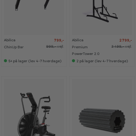
-
-
-
-
2
2
2
2
0
0
0
0
%
%
%
%
Abilica
Abilica
799,-
2 799,-
999,-
vejl.
3 499,-
vejl.
ChinUp Bar
Premium
PowerTower 2.0
5+
på lager (lev 4-7 hverdage)
2
på lager (lev 4-7 hverdage)