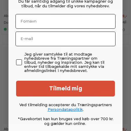
0
0
0
0
Du får samtidig adgang til unikke kampagner og
%
%
%
%
tilbud, når du tilmelder dig vores nyhedsbrev.
Fornavn
Abilica
Abilica
239,-
399,-
K
K
K
K
a
a
a
a
299,-
vejl.
499,-
vejl.
DoorGym
DoorGym Advanced
n
n
n
n
s
s
s
s
5+
på lager (lev 4-7 hverdage)
5+
på lager (lev 4-7 hverdage)
e
e
e
e
Email
s
s
s
s
i
i
i
i
s
s
s
s
h
h
h
h
o
o
o
o
Permission tekst
Jeg giver samtykke til at modtage
w
w
w
w
nyhedsbreve fra Træningspartner om
r
r
r
r
tilbud, nyheder og inspiration. Jeg kan til
o
o
o
o
enhver tid tilbagekalde mit samtykke via
o
o
o
o
afmeldingslinket i nyhedsbrevet.
m
m
m
m
Tilmeld mig
Ved tilmelding accepterer du Træningspartners
-
-
-
-
Persondatapolitik
.
2
2
2
2
0
0
0
0
%
%
%
%
*Gavekortet kan kun bruges ved køb over 700 kr.
og gælder kun online
.
Abilica
Abilica
79,-
239,-
K
K