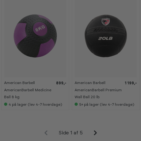
r
r
r
r
o
o
o
o
o
o
o
o
m
m
m
m
American Barbell
American Barbell
899,-
1 199,-
K
K
a
a
AmericanBarbell Medicine
AmericanBarbell Premium
n
n
s
s
Ball 8 kg
Wall Ball 20 lb
e
e
4
på lager (lev 4-7 hverdage)
5+
på lager (lev 4-7 hverdage)
s
s
i
i
s
s
h
h
o
o
w
w
r
r
Side 1 af 5
o
o
o
o