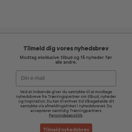
m
m
Tilmeld dig vores nyhedsbrev
Modtag eksklusive tilbud og få nyheder før
alle andre.
Email
Ved at indsende giver du samtykke til at modtage
nyhedsbreve fra Træningspartner om tilbud, nyheder
og inspiration. Du kan til enhver tid tilbagekalde dit
samtykke via afmeldingslinket i nyhedsbrevet. Du
accepterer samtidig Træningpartners
Persondatapolitik
.
Tilmeld nyhedsbrev