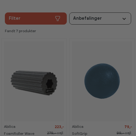
Filter
Anbefalinger
Fandt 7 produkter
-
-
-
-
2
2
2
2
0
0
0
0
%
%
%
%
Abilica
Abilica
223,-
79,-
K
K
a
a
279,-
vejl.
99,-
vejl.
FoamRoller Wave
SoftGrip
n
n