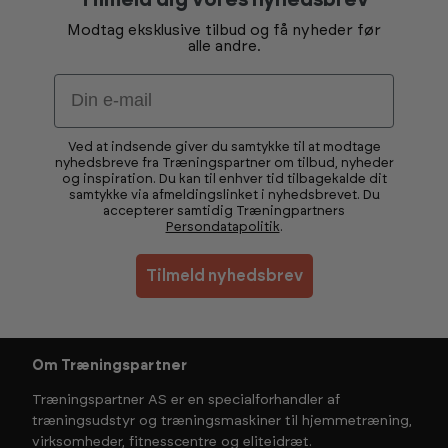
Modtag eksklusive tilbud og få nyheder før
alle andre.
Email
Ved at indsende giver du samtykke til at modtage
nyhedsbreve fra Træningspartner om tilbud, nyheder
og inspiration. Du kan til enhver tid tilbagekalde dit
samtykke via afmeldingslinket i nyhedsbrevet. Du
accepterer samtidig Træningpartners
Persondatapolitik
.
Tilmeld nyhedsbrev
Om Træningspartner
Træningspartner AS er en specialforhandler af
træningsudstyr og træningsmaskiner til hjemmetræning,
virksomheder, fitnesscentre og eliteidræt.