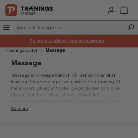
Skip to main content
Se og test udstyr i vores showroom
Træningsudstyr
Massage
Massage
Massage er virkelig effektivt, når det kommer til at
løsne op for ømme og stive muskler efter træning. Vi
har et stort udvalg af forskellige produkter, som giver
dig mulighed for selv at ramme dybere ind i
muskelvævet, samt at komme til de steder som kan
være svære at nå. På denne måde kan du undgå led- og
Se
muskelsmerter, samtidig med at du øger din smidighed.