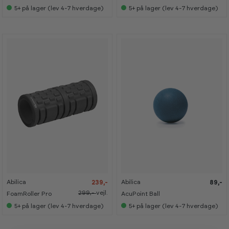
s
s
5+
på lager (lev 4-7 hverdage)
5+
på lager (lev 4-7 hverdage)
e
e
s
s
i
i
s
s
h
h
o
o
w
w
r
r
o
o
o
o
m
m
-
-
2
2
0
0
%
%
Abilica
Abilica
239,-
89,-
K
K
K
K
a
a
a
a
299,-
vejl.
FoamRoller Pro
AcuPoint Ball
n
n
n
n
s
s
s
s
5+
på lager (lev 4-7 hverdage)
5+
på lager (lev 4-7 hverdage)
e
e
e
e
s
s
s
s
i
i
i
i