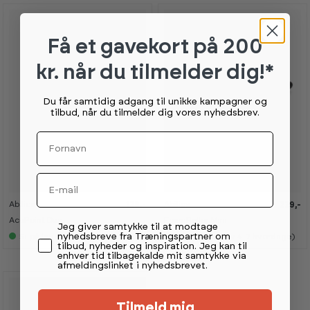
s
s
s
s
h
h
h
h
o
o
o
o
w
w
w
w
Få et gavekort
på 200
r
r
r
r
o
o
o
o
o
o
o
o
kr. når du tilmelder dig!*
m
m
m
m
Du får samtidig adgang til unikke kampagner og
tilbud, når du tilmelder dig vores nyhedsbrev.
Fornavn
Email
Abilica
Abilica
129,-
229,-
K
K
K
K
a
a
a
a
AcuPoint Duo
FoamRoller Mini
Permission tekst
n
n
n
n
Jeg giver samtykke til at modtage
s
s
s
s
nyhedsbreve fra Træningspartner om
5+
på lager (lev 4-7 hverdage)
5+
på lager (lev 4-7 hverdage)
e
e
e
e
tilbud, nyheder og inspiration. Jeg kan til
s
s
s
s
enhver tid tilbagekalde mit samtykke via
i
i
i
i
afmeldingslinket i nyhedsbrevet.
s
s
s
s
h
h
h
h
o
o
o
o
w
w
w
w
Tilmeld mig