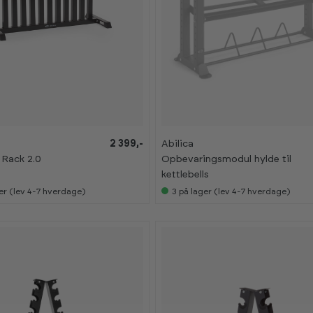
K
K
2 399,-
Abilica
a
a
Rack 2.0
Opbevaringsmodul hylde til
n
n
s
s
kettlebells
e
e
s
s
er (lev 4-7 hverdage)
3
på lager (lev 4-7 hverdage)
i
i
s
s
h
h
o
o
w
w
r
r
o
o
o
o
m
m