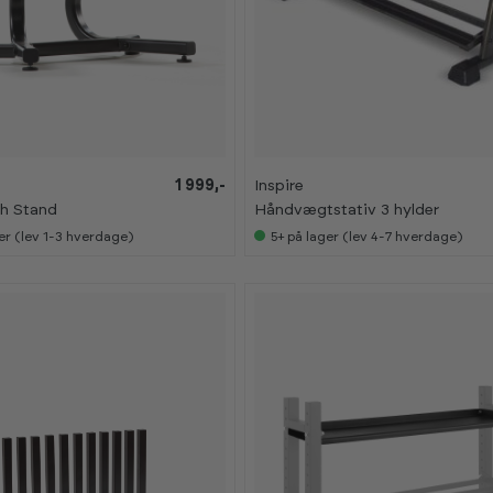
1 999,-
Inspire
h Stand
Håndvægtstativ 3 hylder
er (lev 1-3 hverdage)
5+
på lager (lev 4-7 hverdage)