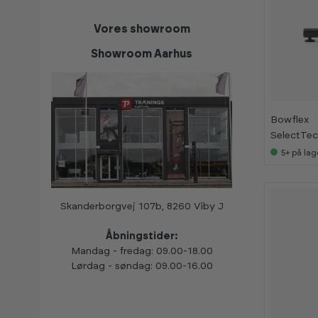
Vores showroom
Showroom Aarhus
K
K
Bowflex
a
a
SelectTec
n
n
s
s
5+
på lag
e
e
s
s
i
i
s
s
h
h
o
o
Skanderborgvej 107b, 8260 Viby J
w
w
r
r
o
o
Åbningstider:
o
o
Mandag - fredag: 09.00-18.00
m
m
Lørdag - søndag: 09.00-16.00