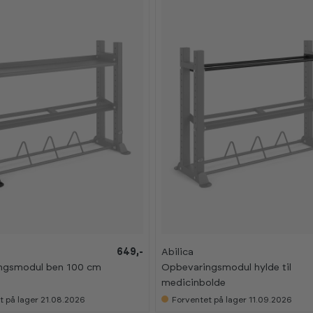
K
K
649,-
Abilica
a
a
ngsmodul ben 100 cm
Opbevaringsmodul hylde til
n
n
s
s
medicinbolde
e
e
s
s
t på lager 21.08.2026
Forventet på lager 11.09.2026
i
i