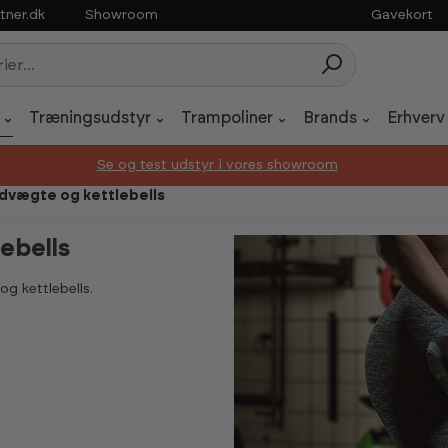
tner.dk
Showroom
Gavekort
Træningsudstyr
Trampoliner
Brands
Erhverv
Se og test udstyr i vores showroom
åndvægte og kettlebells
lebells
og kettlebells.