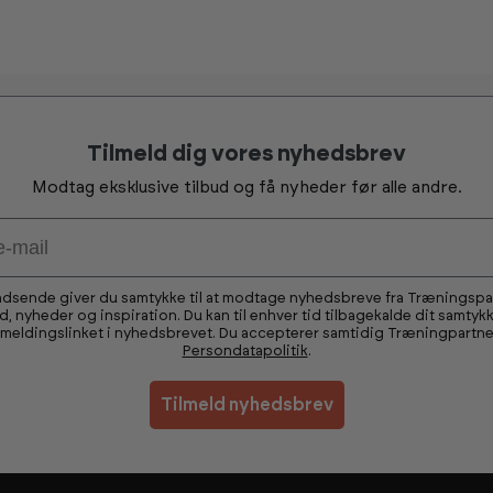
s
s
h
h
o
o
w
w
r
r
o
o
o
o
m
m
Tilmeld dig vores nyhedsbrev
Modtag eksklusive tilbud og få nyheder før alle andre.
ndsende giver du samtykke til at modtage nyhedsbreve fra Træningsp
ud, nyheder og inspiration. Du kan til enhver tid tilbagekalde dit samtykk
fmeldingslinket i nyhedsbrevet. Du accepterer samtidig Træningpartne
Persondatapolitik
.
Tilmeld nyhedsbrev