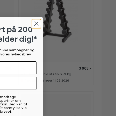
rt
på 200
elder dig!*
unikke kampagner og
g vores nyhedsbrev.
1 199,-
Abilica
3 903,-
Håndvægte inkl stativ 2-9 kg
Forventet på lager 11.09.2026
t modtage
spartner om
tion. Jeg kan til
mit samtykke via
brevet.