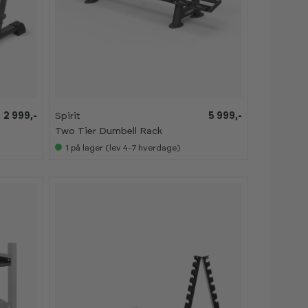
2 999,-
Spirit
5 999,-
Two Tier Dumbell Rack
1
på lager (lev 4-7 hverdage)