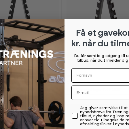
Få et gaveko
kr. når du tilm
Du får samtidig adgang til 
tilbud, når du tilmelder di
Fornavn
K
K
1 399,-
Abilica
a
a
 Rack 10
DumbBell Rack 6
n
n
s
s
Email
t på lager 11.09.2026
Forventet på lager 11.09.2026
e
e
s
s
i
i
s
s
h
h
Permission tekst
Jeg giver samtykke til a
o
o
nyhedsbreve fra Træning
w
w
tilbud, nyheder og inspira
r
r
enhver tid tilbagekalde 
o
o
afmeldingslinket i nyheds
o
o