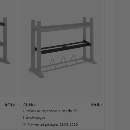
r
r
o
o
o
o
m
m
K
K
549,-
Abilica
649,-
a
a
Opbevaringsmodul hylde til
n
n
s
s
håndvægte
e
e
s
s
Forventet på lager 21.08.2026
i
i