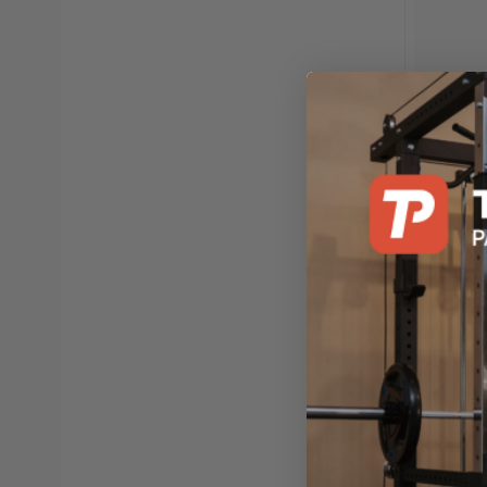
Abilica
DumbBell
Forvente