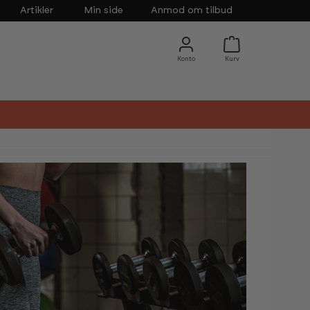
Artikler
Min side
Anmod om tilbud