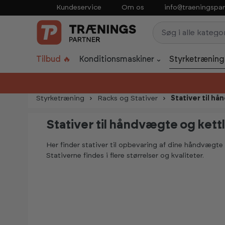
Kundeservice
Om os
info@traeningspar
p to main content
Skip to search
Skip to main navigation
Tilbud 🔥
Konditionsmaskiner
Styrketræning
Styrketræning
Racks og Stativer
Stativer til h
Stativer til håndvægte og kett
Her finder stativer til opbevaring af dine håndvægte 
Stativerne findes i flere størrelser og kvaliteter.