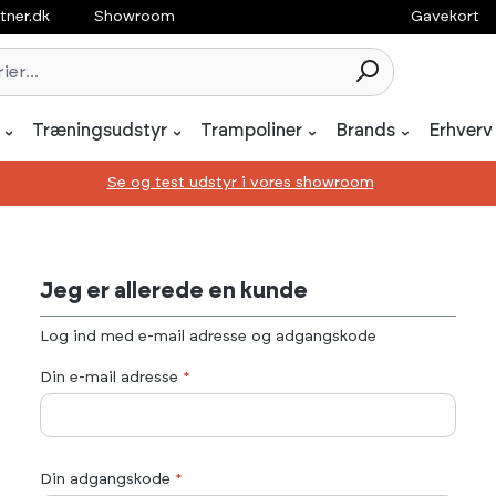
tner.dk
Showroom
Gavekort
Træningsudstyr
Trampoliner
Brands
Erhverv
Se og test udstyr i vores showroom
Jeg er allerede en kunde
Log ind med e-mail adresse og adgangskode
Din e-mail adresse
*
Din adgangskode
*