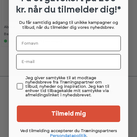
kr. når du tilmelder dig!*
Du får samtidig adgang til unikke kampagner og
Abilica
tilbud, når du tilmelder dig vores nyhedsbrev.
299,-
K
K
a
a
BalanceBoard
n
n
Fornavn
s
s
5+
på lager (lev 4-7 hverdage)
e
e
s
s
i
i
Email
s
s
h
h
o
o
w
w
r
r
Permission tekst
Jeg giver samtykke til at modtage
o
o
nyhedsbreve fra Træningspartner om
o
o
tilbud, nyheder og inspiration. Jeg kan til
m
m
enhver tid tilbagekalde mit samtykke via
Tilmeld dig vores nyhedsbrev
afmeldingslinket i nyhedsbrevet.
Modtag eksklusive tilbud og få nyheder før
alle andre.
Tilmeld mig
Email
Ved tilmelding accepterer du Træningspartners
Persondatapolitik
.