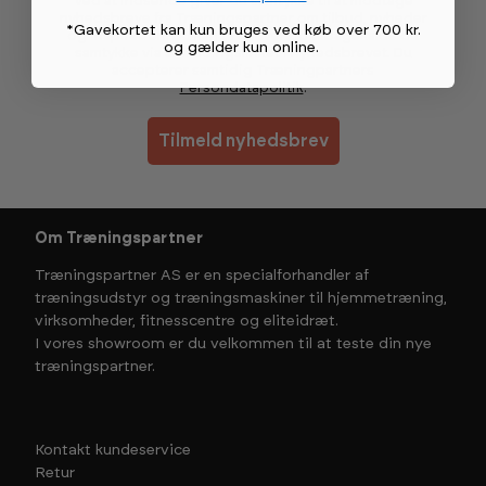
Ved at indsende giver du samtykke til at modtage
nyhedsbreve fra Træningspartner om tilbud, nyheder
*Gavekortet kan kun bruges ved køb over 700 kr.
og inspiration. Du kan til enhver tid tilbagekalde dit
og gælder kun online
.
samtykke via afmeldingslinket i nyhedsbrevet. Du
accepterer samtidig Træningpartners
Persondatapolitik
.
Tilmeld nyhedsbrev
Om Træningspartner
Træningspartner AS er en specialforhandler af
træningsudstyr og træningsmaskiner til hjemmetræning,
virksomheder, fitnesscentre og eliteidræt.
I vores showroom er du velkommen til at teste din nye
træningspartner.
Kontakt kundeservice
Retur