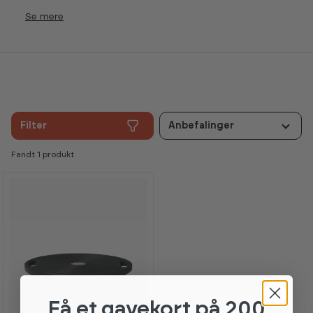
Se
Filter
Anbefalinger
Fandt
1
produkt
Få et gavekort
på 200