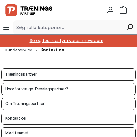
Skip to main content
Se og test udstyr i vores showroom
Kundeservice
Kontakt os
Træningspartner
Hvorfor vælge Træningspartner?
Om Træningspartner
Kontakt os
Mød teamet