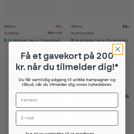
-
-
2
2
0
0
%
%
Abilica
Abilica
79,-
89,-
K
K
a
a
99,-
vejl.
SoftGrip
AcuPoint Ball
n
n
s
s
5+
på lager (lev 4-7 hverdage)
5+
på lager (lev 4-7 hverdage)
e
e
s
s
i
i
Få et gavekort
på 200
s
s
h
h
o
o
kr. når du tilmelder dig!*
w
w
r
r
o
o
Du får samtidig adgang til unikke kampagner og
o
o
tilbud, når du tilmelder dig vores nyhedsbrev.
m
m
Fornavn
Email
Permission tekst