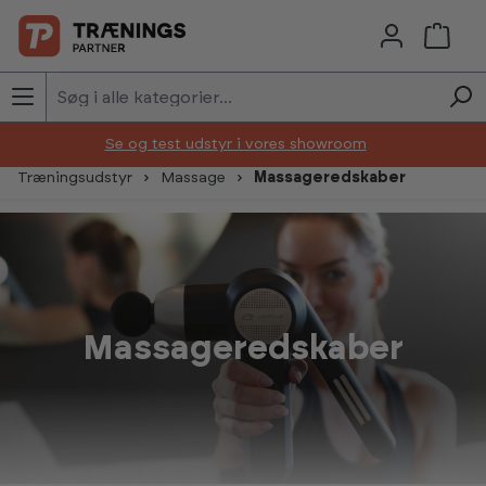
Skip to main content
Se og test udstyr i vores showroom
Træningsudstyr
Massage
Massageredskaber
Massageredskaber