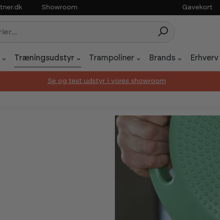
tner.dk
Showroom
Gavekort
Træningsudstyr
Trampoliner
Brands
Erhverv
Se og test udstyr i vores showroom