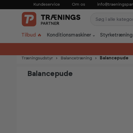
Kundeservice
Om os
info@traeningspar
p to main content
Skip to search
Skip to main navigation
Tilbud 🔥
Konditionsmaskiner
Styrketræning
Træningsudstyr
Balancetræning
Balancepude
Balancepude