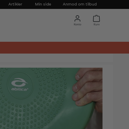
Artikler
Min side
Anmod om tilbud