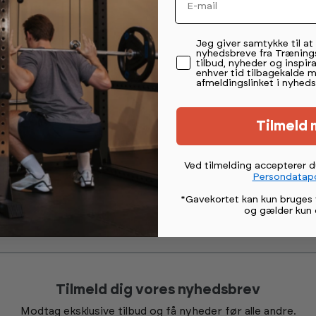
Permission tekst
Jeg giver samtykke til a
nyhedsbreve fra Træning
tilbud, nyheder og inspira
enhver tid tilbagekalde 
afmeldingslinket i nyheds
Tilmeld 
399,-
ce Balancepude
Ved tilmelding accepterer 
Persondatapo
er (lev 4-7 hverdage)
*Gavekortet kan kun bruges 
og gælder kun 
Tilmeld dig vores nyhedsbrev
Modtag eksklusive tilbud og få nyheder før alle andre.