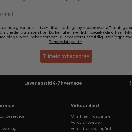
ndsende giver du samtykke til at modtage nyhedsbreve fra Træningsp
ud, nyheder og inspiration. Du kan til enhver tid tilbagekalde dit samtykk
fmeldingslinket i nyhedsbrevet. Du accepterer samtidig Træningpartne
Persondatapolitik
.
Tilmeld nyhedsbrev
Leveringstid 4-7 hverdage
3
ervice
Virksomhed
kundeservice
Om Træningspartner
Vores showroom
 levering
Vores trampolingård