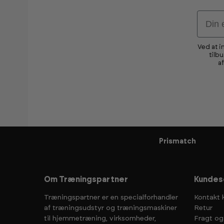
Email
Ved at i
tilb
a
Prismatch
Om Træningspartner
Kundes
Træningspartner er en specialforhandler
Kontakt 
af træningsudstyr og træningsmaskiner
Retur
til hjemmetræning, virksomheder,
Fragt og