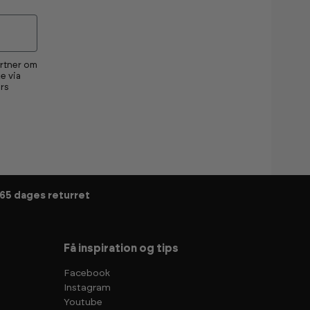
artner om
e via
rs
65 dages returret
Få inspiration og tips
Facebook
Instagram
Youtube