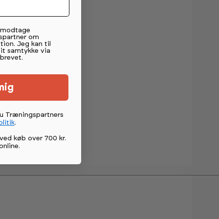
t modtage
spartner om
tion. Jeg kan til
mit samtykke via
brevet.
mig
du Træningspartners
litik
.
ved køb over 700 kr.
online
.