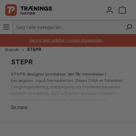
Skip to main content
Se og test udstyr i vores showroom
Brands
STEPR
STEPR
STEPR designer produkter, der får mennesker i
bevægelse også fremadrettet. Deres DNA er forankret
i stigningstræning, trappegang og modstandsbaseret
konditionstræning, som udfordrer kroppen markant
mere end fladt underlag kan. Kombinationen af
moderne design, høj slidstyrke, sikkerhed og smart
Se
funktionalitet resulterer i produkter, der føles premium,
men samtidig er enkle at forstå.
Ikke alle trin er ens, men hvert eneste trin tæller. Den