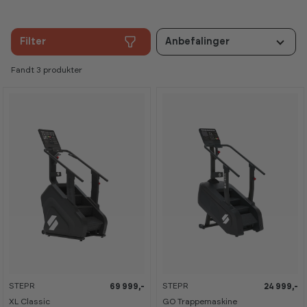
stejle vej giver de største gevinster, og STEPR er her
for at sikre, at du vælger den, trives med den og holder
fast i den.
Filter
Anbefalinger
Fandt 3 produkter
STEPR
STEPR
69 999,-
24 999,-
XL Classic
GO Trappemaskine