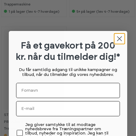
Trappemaskine
1
på lager (lev 4-7 hverdage)
5+
på lager (lev 4-7 hverdage)
Få et gavekort
på 200
kr. når du tilmelder dig!*
Du får samtidig adgang til unikke kampagner og
tilbud, når du tilmelder dig vores nyhedsbrev.
Fornavn
Email
STEPR
39 999,-
K
K
a
a
PRO Classic
Permission tekst
n
n
Jeg giver samtykke til at modtage
s
s
Trappemaskine
nyhedsbreve fra Træningspartner om
e
e
tilbud, nyheder og inspiration. Jeg kan til
Ukendt leveringsdato