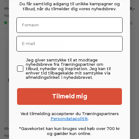
Du får samtidig adgang til unikke kampagner og
Abilica
Abilica
tilbud, når du tilmelder dig vores nyhedsbrev.
499,-
499,-
K
K
K
K
a
a
a
a
YogaMat Jute ECO
YogaMat Life ECO
n
n
n
n
Fornavn
s
s
s
s
5+
på lager (lev 4-7 hverdage)
5+
på lager (lev 4-7 hverdage)
e
e
e
e
s
s
s
s
i
i
i
i
Email
s
s
s
s
h
h
h
h
o
o
o
o
w
w
w
w
r
r
r
r
Permission tekst
Jeg giver samtykke til at modtage
o
o
o
o
nyhedsbreve fra Træningspartner om
o
o
o
o
tilbud, nyheder og inspiration. Jeg kan til
m
m
m
m
enhver tid tilbagekalde mit samtykke via
afmeldingslinket i nyhedsbrevet.
Tilmeld mig
Ved tilmelding accepterer du Træningspartners
Persondatapolitik
.
*Gavekortet kan kun bruges ved køb over 700 kr.
Abilica
499,-
K
K
og gælder kun online
.
a
a
YogaMat Jute ECO
n
n