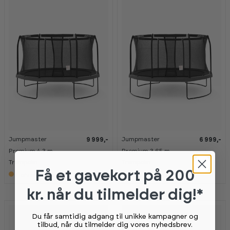
Jumpmaster
Jumpmaster
9 999,-
6 999,-
K
K
a
a
Premium 4,3 m.
Premium 3,65 m.
n
n
s
s
Trampolin
Trampolin
e
e
Få et gavekort
på 200
Forventet på lager 14.08.2026
Først på lager i 2027
s
s
i
i
kr. når du tilmelder dig!*
t
t
r
r
a
a
m
m
Du får samtidig adgang til unikke kampagner og
p
p
tilbud, når du tilmelder dig vores nyhedsbrev.
o
o