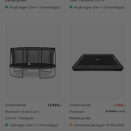
Rektangulær
Oval Trampolin 5,0 m
Trampolin – 4,57 x
5+
på lager (lev 1-3 hverdage)
5+
på lager (lev 1-3 hverdage)
3,05 m
-
-
5
5
0
0
%
%
Jumpmaster
Jumpmaster
12 999,-
4 500,-
K
K
K
K
a
a
a
a
8 999,-
vejl.
Premium Oval 5,24 x
Premium
n
n
n
n
s
s
s
s
3,43 m. Trampolin
Rektangulær
e
e
e
e
Inground Sport Line
1
på lager (lev 4-7 hverdage)
Forventet på lager 14.08.2026
s
s
s
s
i
i
i
i