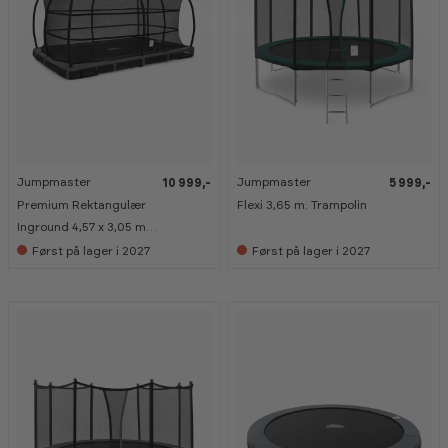
g
g
å
å
r
r
d
d
Jumpmaster
Jumpmaster
10 999,-
5 999,-
K
K
a
a
Premium Rektangulær
Flexi 3,65 m. Trampolin
n
n
s
s
Inground 4,57 x 3,05 m.
e
e
Trampolin
Først på lager i 2027
Først på lager i 2027
s
s
i
i
t
t
r
r
a
a
m
m
p
p
o
o
l
l
i
i
n
n
g
g
å
å
r
r