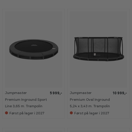
4,57 x 3,05 m.
t
t
t
t
Trampolin
r
r
r
r
a
a
a
a
m
m
m
m
p
p
p
p
o
o
o
o
l
l
l
l
i
i
i
i
n
n
n
n
g
g
g
g
å
å
å
å
r
r
r
r
d
d
d
d
Jumpmaster
Jumpmaster
5 999,-
10 999,-
Premium Inground Sport
Premium Oval Inground
Line 3,65 m. Trampolin
5,24 x 3,43 m. Trampolin
Først på lager i 2027
Først på lager i 2027