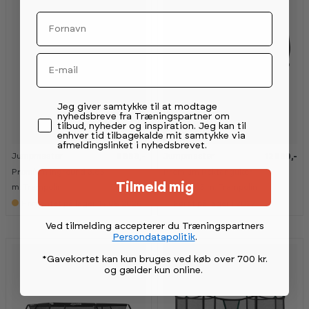
l
l
i
i
Fornavn
n
n
g
g
å
å
r
r
Email
d
d
Permission tekst
Jeg giver samtykke til at modtage
nyhedsbreve fra Træningspartner om
tilbud, nyheder og inspiration. Jeg kan til
enhver tid tilbagekalde mit samtykke via
afmeldingslinket i nyhedsbrevet.
Jumpmaster
Jumpmaster
6 999,-
12 999,-
K
K
a
a
Premium Inground 3,65
Premium Rektangulær
n
n
Tilmeld mig
s
s
m. Trampolin
4,57 x 3,05 m. Trampolin
e
e
Forventet på lager 14.08.2026
Først på lager i 2027
s
s
i
i
t
t
Ved tilmelding accepterer du Træningspartners
r
r
Persondatapolitik
.
a
a
m
m
*Gavekortet kan kun bruges ved køb over 700 kr.
p
p
og gælder kun online
.
o
o
l
l
i
i
n
n