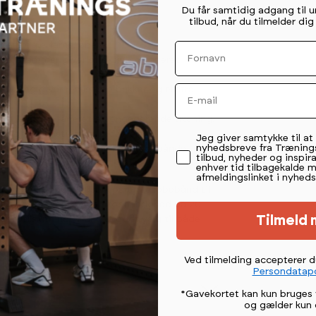
Du får samtidig adgang til 
d?
tilbud, når du tilmelder di
Fornavn
dere og erfarne løbere.
ogrammer giver effektiv og varieret
Email
tigning giver realistiske bakker og ekstra
 Zwift til varieret og engagerende træning.
stighed og stigning undervejs.
Permission tekst
Jeg giver samtykke til a
nyhedsbreve fra Træning
ktion med transporthjul gør løbebåndet nemt
tilbud, nyheder og inspira
enhver tid tilbagekalde 
afmeldingslinket i nyheds
rugervenligt og pladsbesparende løbebånd til
itionstræning. Med en tophastighed på 20
Tilmeld 
p-tilslutning er det et godt valg til både
emme.
Ved tilmelding accepterer 
Persondatapo
*Gavekortet kan kun bruges 
og gælder kun 