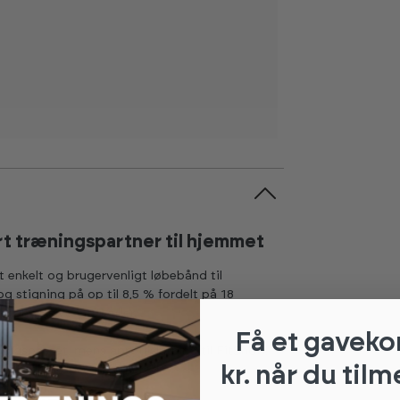
rt træningspartner til hjemmet
t enkelt og brugervenligt løbebånd til
stigning på op til 8,5 % fordelt på 18
il intensive intervaller.
Få et gaveko
ingspasset, mens app-tilslutning til FitShow,
kr. når du tilm
, følge forudprogrammerede
gsserier.