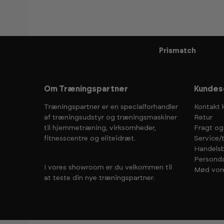
Prismatch
Om Træningspartner
Kundes
Træningspartner er en specialforhandler
Kontakt 
af træningsudstyr og træningsmaskiner
Retur
til hjemmetræning, virksomheder,
Fragt og
fitnesscentre og eliteidræt.
Service/
Handelsb
Personda
I vores showroom er du velkommen til
Mød vor
at teste din nye træningspartner.