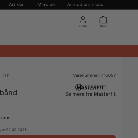
Artikler
Min side
Anmod om tilbud
Varenummer: 415657
nemsnitlig vurdering:
(
stemmer:
91
)
ebånd
Se mere fra Masterfit
 moms
ager 04.09.2026