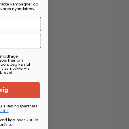
unikke kampagner og
g vores nyhedsbrev.
t modtage
spartner om
tion. Jeg kan til
mit samtykke via
brevet.
mig
du Træningspartners
litik
.
ved køb over 700 kr.
online
.