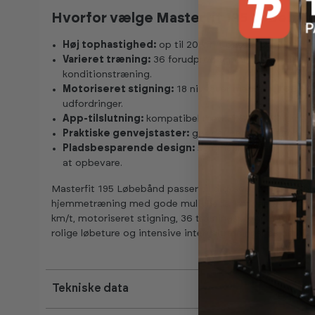
Hvorfor vælge Masterfit 195 Løbebån
Høj tophastighed:
op til 20 km/t passer både begyn
Varieret træning:
36 forudprogrammerede træningspr
konditionstræning.
Motoriseret stigning:
18 niveauer med op til 8,5 % s
udfordringer.
App-tilslutning:
kompatibel med FitShow, Kinomap og
Praktiske genvejstaster:
gør det nemt at justere ha
Pladsbesparende design:
sammenklappelig konstru
at opbevare.
Masterfit 195 Løbebånd passer til dig, som ønsker et b
hjemmetræning med gode muligheder for varieret kond
km/t, motoriseret stigning, 36 træningsprogrammer og ap
rolige løbeture og intensive intervaltræningspas derhj
Tekniske data