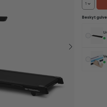
1
Beskyt gulve
Un
Ve