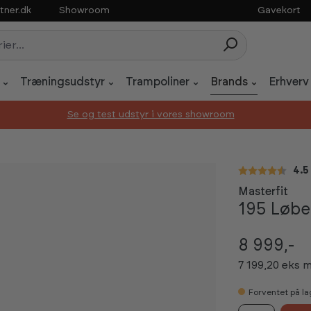
tner.dk
Showroom
Gavekort
Træningsudstyr
Trampoliner
Brands
Erhverv
Se og test udstyr i vores showroom
Gen
4.5
Masterfit
195 Løb
8 999,-
7 199,20 eks
Forventet på l