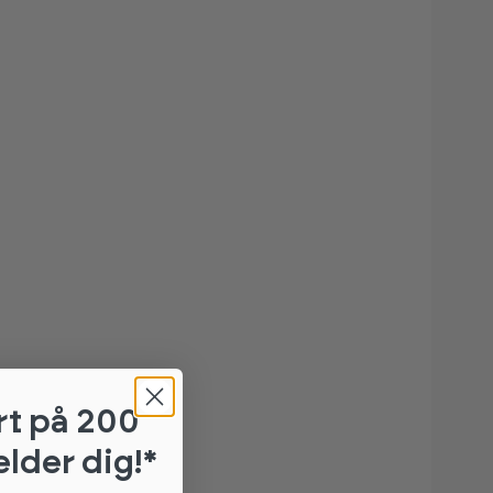
rt
på 200
elder dig!*