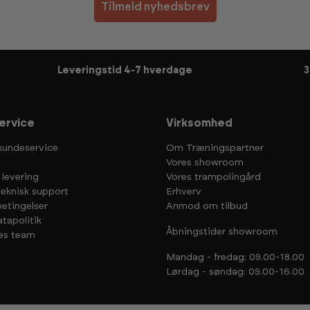
Tilmeld nyhedsbrev
Leveringstid 4-7 hverdage
3
ervice
Virksomhed
kundeservice
Om Træningspartner
Vores showroom
 levering
Vores trampolingård
teknisk support
Erhverv
etingelser
Anmod om tilbud
tapolitik
Åbningstider showroom
es team
Mandag - fredag: 09.00-18.00
Lørdag - søndag: 09.00-16.00