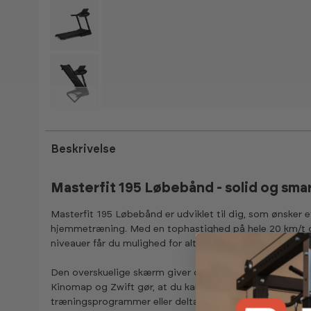
Beskrivelse
Masterfit 195 Løbebånd - solid og sma
Masterfit 195 Løbebånd er udviklet til dig, som ønsker e
hjemmetræning. Med en tophastighed på hele 20 km/t og 
niveauer får du mulighed for alt fra rolige lange løbeture t
Den overskuelige skærm giver dig fuld kontrol over træn
Kinomap og Zwift gør, at du kan skræddersy træningen
træningsprogrammer eller deltage i motiverende trænin