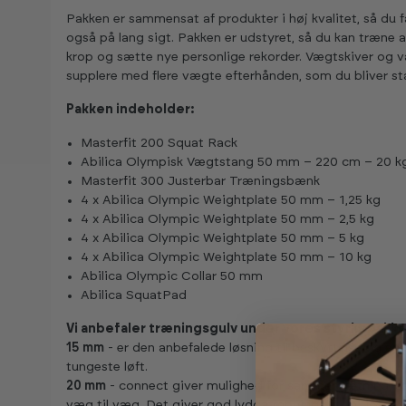
Pakken er sammensat af produkter i høj kvalitet, så du
også på lang sigt. Pakken er udstyret, så du kan træne 
krop og sætte nye personlige rekorder. Vægtskiver og 
supplere med flere vægte efterhånden, som du bliver st
Pakken indeholder:
Masterfit 200 Squat Rack
Abilica Olympisk Vægtstang 50 mm – 220 cm – 20 k
Masterfit 300 Justerbar Træningsbænk
4 x Abilica Olympic Weightplate 50 mm – 1,25 kg
4 x Abilica Olympic Weightplate 50 mm – 2,5 kg
4 x Abilica Olympic Weightplate 50 mm – 5 kg
4 x Abilica Olympic Weightplate 50 mm – 10 kg
Abilica Olympic Collar 50 mm
Abilica SquatPad
Vi anbefaler træningsgulv under vores styrkepakke
15 mm
- er den anbefalede løsning til beskyttelse og en
tungeste løft.
20 mm
- connect giver mulighed for sammensætning, sær
væg til væg. Det giver god lyddæmpning og en finere ov