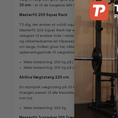
30 mm
- er til de tungeste løft med maksimal lyddæmpe
Masterfit 200 Squat Rack
Til dig, der ønsker et solidt squatstativ til hjemmebrug.
Masterfit 200 Squat Rack har en bredde på 122 cm og e
velegnet til øvelser inde i racket. Med 25 justeringshul
og sikkerhedsarme let tilpasses din højde for optimal u
cm lange, hvilket giver høj sikkerhed ved øvelser som 
opbevaringspinde til vægtskiver bagpå, så du hurtigt k
Maks belastning: 250 kg på j-hooks
Maks belastning: 250 kg på sikkerhedsarme
Abilica Vægtstang 220 cm
En olympisk vægtstang på 20 kg, 220 cm og 28 mm gre
Stangen passer til alle klassiske løft som bænkpres, sq
mm hul.
Maks belastning: 300 kg
Masterfit Justerbar 300 Træningsbænk er en alsidi