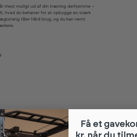
 får mest muligt ud af din træning derhjemme –
alt, hvad du behøver for at opbygge en stærk
vægtstang tåler hård brug, og du kan nemt
ærkere.
g
r
 smule lyddæmpende effekt, men ikke til de
Få et gaveko
ligt velegnet hvis gulvet ikke skal dække
kr. når du tilm
erflade, som gør rengøringen lettere.