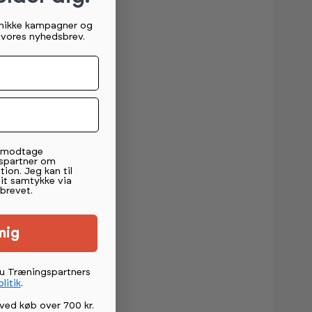
unikke kampagner og
g vores nyhedsbrev.
t modtage
spartner om
tion. Jeg kan til
mit samtykke via
brevet.
mig
du Træningspartners
litik
.
ved køb over 700 kr.