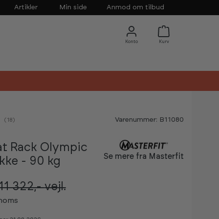
Artikler
Min side
Anmod om tilbud
Varenummer: B11080
nemsnitlig vurdering:
(
stemmer:
18
)
t Rack Olympic
Se mere fra Masterfit
kke - 90 kg
11 322,-
vejl.
 moms