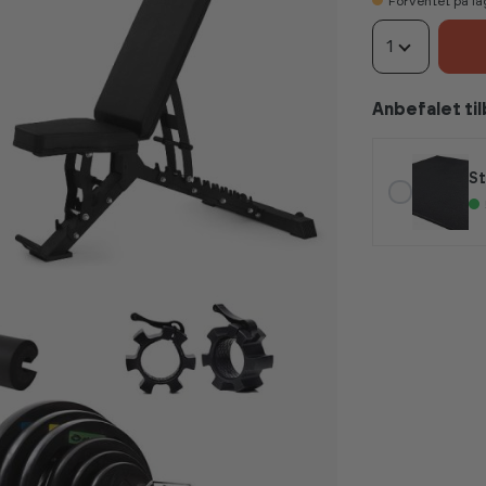
Forventet på la
1
Anbefalet ti
St