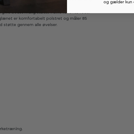
og gælder kun 
ive bedst mulig støtte i dine favoritøvelser
yglænet er komfortabelt polstret og måler 85
d støtte gennem alle øvelser.
yrketræning.