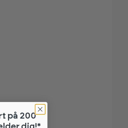
rt
på 200
elder dig!*