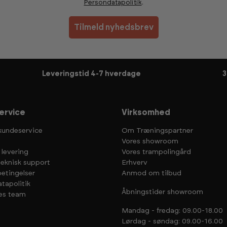
Persondatapolitik
.
Tilmeld nyhedsbrev
Leveringstid 4-7 hverdage
3
ervice
Virksomhed
kundeservice
Om Træningspartner
Vores showroom
 levering
Vores trampolingård
teknisk support
Erhverv
etingelser
Anmod om tilbud
tapolitik
Åbningstider showroom
es team
Mandag - fredag: 09.00-18.00
Lørdag - søndag: 09.00-16.00