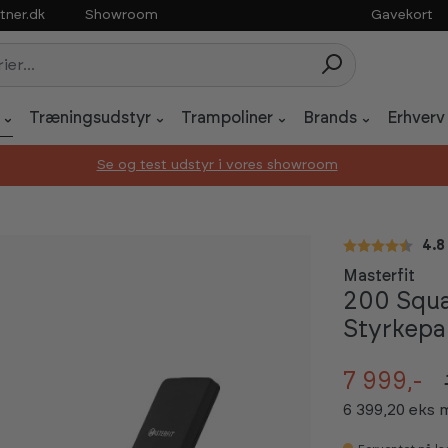
tner.dk
Showroom
Gavekort
Træningsudstyr
Trampoliner
Brands
Erhverv
Se og test udstyr i vores showroom
Gen
4.8
Masterfit
200 Squa
Styrkepa
7 999,-
6 399,20 eks