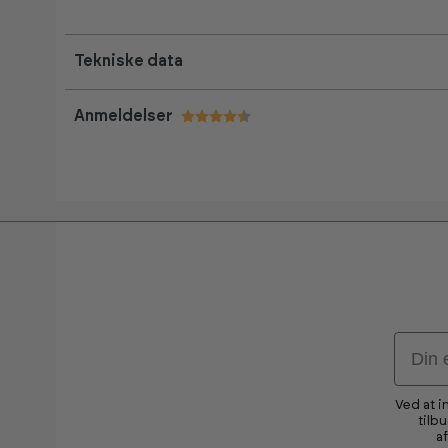
Tekniske data
Anmeldelser
Vurdering:
4.8 ud af 5 stjerner
Email
Ved at i
tilb
a