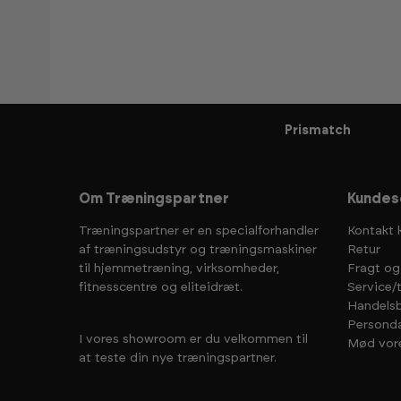
Prismatch
Om Træningspartner
Kundes
Træningspartner er en specialforhandler
Kontakt 
af træningsudstyr og træningsmaskiner
Retur
til hjemmetræning, virksomheder,
Fragt og
fitnesscentre og eliteidræt.
Service/
Handelsb
Personda
I vores showroom er du velkommen til
Mød vor
at teste din nye træningspartner.