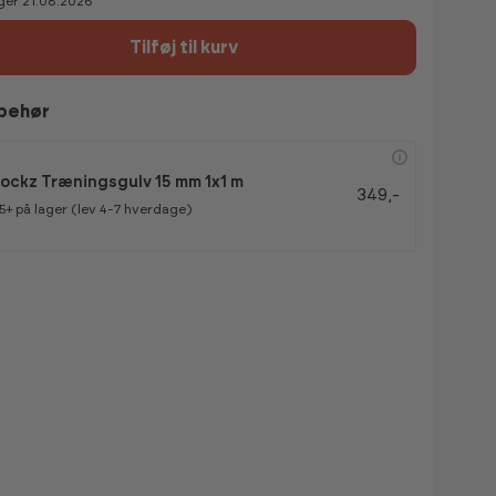
ger 21.08.2026
Tilføj til kurv
lbehør
ockz Træningsgulv 15 mm 1x1 m
349,-
5+
på lager (lev 4-7 hverdage)