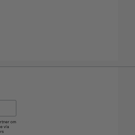
artner om
e via
rs