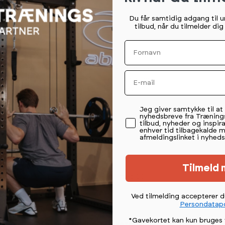
nde effekt.
Du får samtidig adgang til 
tilbud, når du tilmelder di
Fornavn
n dybde på 112 cm, hvilket gør det særdeles
ler og en maksimal højde på 155 cm kan j-hooks
Email
dførelse af øvelserne. Sikkerhedsarmene er 38
squat og bænkpres. Rack’et har desuden 2
an skifte vægt mellem sættene.
Permission tekst
Jeg giver samtykke til a
nyhedsbreve fra Træning
tilbud, nyheder og inspira
enhver tid tilbagekalde 
afmeldingslinket i nyheds
b.
Tilmeld 
uat og dødløft. Tilpasset vægtskiver med 50
Ved tilmelding accepterer 
Persondatapo
*Gavekortet kan kun bruges 
g bænk, som passer godt til styrketræning