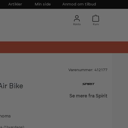
Artikler
Min side
Anmod om tilbud
Varenummer: 412177
ir Bike
Se mere fra Spirit
 moms
v 4-7 hverdage)