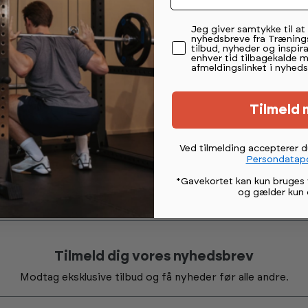
Permission tekst
Jeg giver samtykke til a
nyhedsbreve fra Træning
tilbud, nyheder og inspira
enhver tid tilbagekalde 
afmeldingslinket i nyheds
Tilmeld 
Ved tilmelding accepterer 
Persondatapo
*Gavekortet kan kun bruges 
og gælder kun 
Tilmeld dig vores nyhedsbrev
Modtag eksklusive tilbud og få nyheder før alle andre.