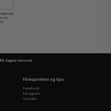
artner om
e via
rs
65 dages returret
Få inspiration og tips
Facebook
Instagram
Youtube