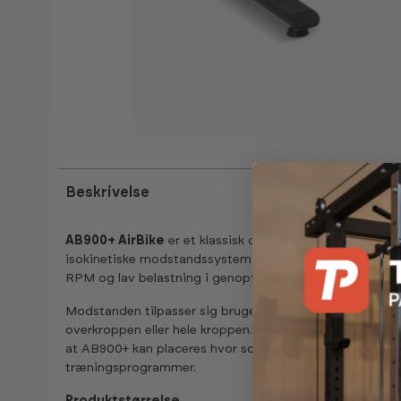
Beskrivelse
AB900+ AirBike
er et klassisk design baseret på en kla
isokinetiske modstandssystem er denne airbike et kraftful
RPM og lav belastning i genoptræning til højintensiv i
Modstanden tilpasser sig brugerens indsats og gør det
overkroppen eller hele kroppen. Det kompakte design og 
at AB900+ kan placeres hvor som helst i et træningsmilj
træningsprogrammer.
Produktstørrelse