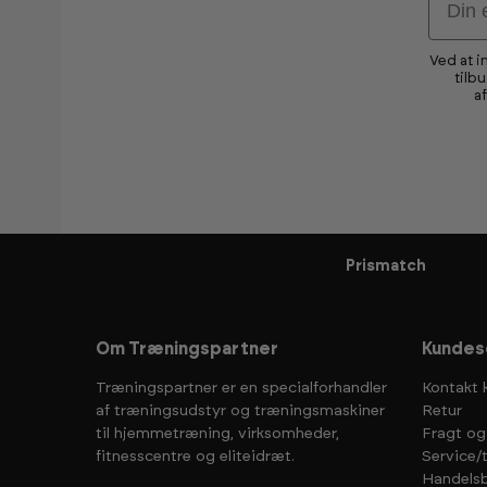
Ved at i
tilb
a
Prismatch
Om Træningspartner
Kundes
Træningspartner er en specialforhandler
Kontakt 
af træningsudstyr og træningsmaskiner
Retur
til hjemmetræning, virksomheder,
Fragt og
fitnesscentre og eliteidræt.
Service/
Handelsb