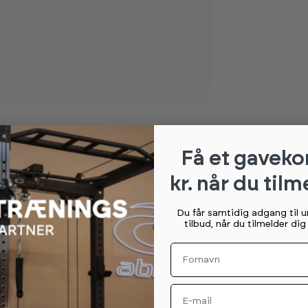
Få et gaveko
kr. når du tilm
ssisk træningsmetode. Med sit luftdrevne,
dt redskab til alle typer træning – alt fra lav
Du får samtidig adgang til 
ntervaltræning med høj watt-ydelse.
tilbud, når du tilmelder di
 muligt både at træne udelukkende
Fornavn
den miljøvenlige, bruger­drevne konsol gør,
ø og nemt integreres i forskellige
Email