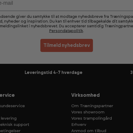
ndsende giver du samtykke til at modtage nyhedsbreve fra Træningsp
ud, nyheder og inspiration. Du kan til enhver tid tilbagekalde dit samtykk
fmeldingslinket i nyhedsbrevet. Du accepterer samtidig Træningpartne
Persondatapolitik
.
Tilmeld nyhedsbrev
Leveringstid 4-7 hverdage
3
ervice
Virksomhed
kundeservice
Om Træningspartner
Vores showroom
 levering
Vores trampolingård
teknisk support
Erhverv
etingelser
Anmod om tilbud