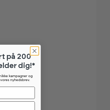
rt
på 200
elder dig!*
unikke kampagner og
g vores nyhedsbrev.