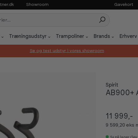
tner.dk
Showroom
Gavekort
Træningsudstyr
Trampoliner
Brands
Erhverv
Se og test udstyr i vores showroom
Spirit
AB900+ A
11 999,-
9 599,20 eks
5+
på lager (le