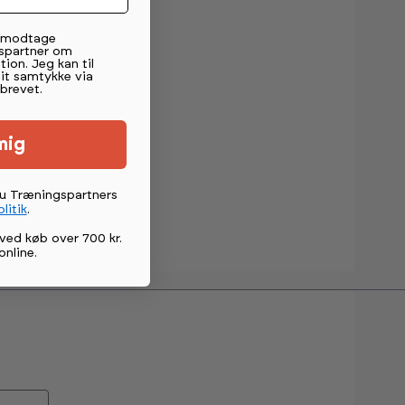
t modtage
spartner om
tion. Jeg kan til
mit samtykke via
brevet.
mig
du Træningspartners
litik
.
ved køb over 700 kr.
online
.