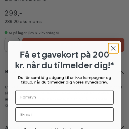
299,-
239,20 eks moms
5+
på lager (lev 4-7 hverdage)
1
Tilføj til kurv
Få et gavekort
på 200
kr. når du tilmelder dig!*
Beskrivelse
Du får samtidig adgang til unikke kampagner og
tilbud, når du tilmelder dig vores nyhedsbrev.
Et Balance Board er et perfekt hjælpemiddel til at forebygge
Fornavn
skader, og til genoptræning i ankel- og knæled. Styrker
anklerne, lægge, knæ, bagkæde, bryst og lår. Diameter på 39
cm.
Email
Anmeldelser