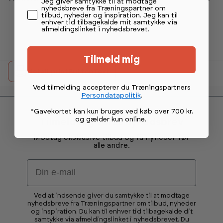
Permission tekst
Jeg giver samtykke til at modtage
Vurdering:
4.4 ud af 5 stjerner
nyhedsbreve fra Træningspartner om
tilbud, nyheder og inspiration. Jeg kan til
enhver tid tilbagekalde mit samtykke via
afmeldingslinket i nyhedsbrevet.
Tilmeld mig
detail.printButtonText
Ved tilmelding accepterer du Træningspartners
Persondatapolitik
.
*Gavekortet kan kun bruges ved køb over 700 kr.
og gælder kun online
.
Tilmeld dig vores nyhedsbrev
Modtag eksklusive tilbud og få nyheder før
alle andre.
Email
Ved at indsende giver du samtykke til at modtage
nyhedsbreve fra Træningspartner om tilbud, nyheder
og inspiration. Du kan til enhver tid tilbagekalde dit
samtykke via afmeldingslinket i nyhedsbrevet. Du