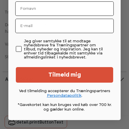
Fornavn
Træningshandsker i lækker kvalitet.
Email
De er fremstillet i blødt skind og med god polstring for
håndfladerne.
Permission tekst
Jeg giver samtykke til at modtage
Vælg mellem hvidt og sort skind.
nyhedsbreve fra Træningspartner om
tilbud, nyheder og inspiration. Jeg kan til
enhver tid tilbagekalde mit samtykke via
Str. L
afmeldingslinket i nyhedsbrevet.
Tilmeld mig
Anmeldelser
Vurdering:
4.5 ud af 5 stjerner
Ved tilmelding accepterer du Træningspartners
Persondatapolitik
.
*Gavekortet kan kun bruges ved køb over 700 kr.
og gælder kun online
.
detail.printButtonText