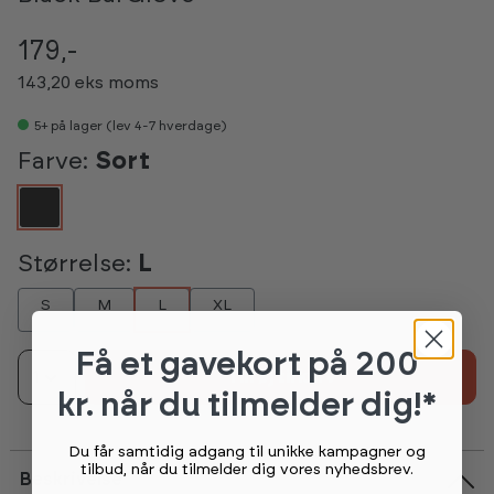
179,-
143,20 eks moms
5+
på lager (lev 4-7 hverdage)
Farve:
Sort
Størrelse:
L
S
M
L
XL
Få et gavekort
på 200
1
Tilføj til kurv
kr. når du tilmelder dig!*
Du får samtidig adgang til unikke kampagner og
tilbud, når du tilmelder dig vores nyhedsbrev.
Beskrivelse