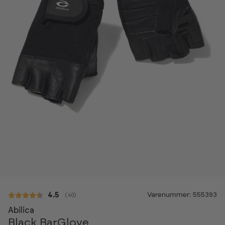
Varenummer: 555393
Gennemsnitlig vurdering:
4.5
(
stemmer:
40
)
Abilica
Black BarGlove