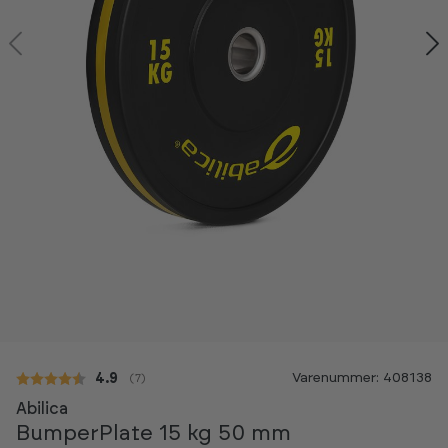
Varenummer: 408138
Gennemsnitlig vurdering:
4.9
(
stemmer:
7
)
Abilica
BumperPlate 15 kg 50 mm