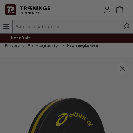
Skip to main content
agt efter aftale
Erhverv
Pro vægtudstyr
Pro vægtskiver
Skip image gallery