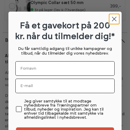
Olympic Collar sæt 50 mm
399,-
5+
på lager (lev 4-7 hverdage)
Få et gavekort
på 200
kr. når du tilmelder dig!*
Beskrivelse
Du får samtidig adgang til unikke kampagner og
tilbud, når du tilmelder dig vores nyhedsbrev.
Abilica BumperPlates – Ekstremt holdbare vægtskiver
til olympisk standard vægtstænger (50 mm)
Fornavn
Abilica BumperPlates er det ideelle valg for dig, der ønsker
særdeles slidstærke og robuste bumper plates, der passer til
Email
vægtstænger med olympisk standard (50 mm huldiameter).
Disse vægtskiver er fremstillet i massiv gummi med høj
Permission tekst
Jeg giver samtykke til at modtage
densitet og har samme diameter uanset vægt. De er
nyhedsbreve fra Træningspartner om
designet til at kunne tåle gentagne drop fra højde og er
tilbud, nyheder og inspiration. Jeg kan til
enhver tid tilbagekalde mit samtykke via
testet til hele 10.000 drop. Skiverne er desuden udstyret med
afmeldingslinket i nyhedsbrevet.
en rustfri stålringsforstærkning i midten samt en farvet
silikone-ring og præget vægt- og logomarkering, hvilket gør