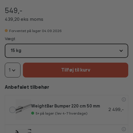
549,-
439,20 eks moms
Forventet på lager 04.09.2026
Vælg
Vægt
15 kg
1
Tilføj til kurv
Anbefalet tilbehør
WeightBar Bumper 220 cm 50 mm
2 499,-
5+
på lager (lev 4-7 hverdage)