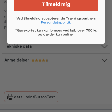
det nemt og hurtigt at identificere vægten.
Tilmeld mig
Vi anbefaler at bruge Abilica Bumper WeightBar sammen
med BumperPlates.
Ved tilmelding accepterer du Træningspartners
Skiverne egner sig både til hjemmetræning og til brug i
Persondatapolitik
.
professionelle fitnesscentre. Sælges enkeltvis.
*Gavekortet kan kun bruges ved køb over 700 kr.
og gælder kun online
.
Tekniske data
Anmeldelser
Vurdering:
4.9 ud af 5 stjerner
detail.printButtonText