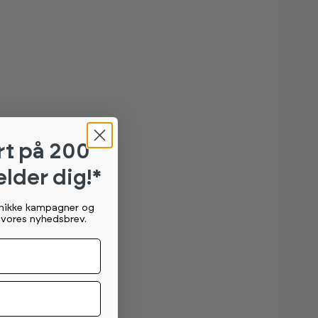
rt
på 200
elder dig!*
unikke kampagner og
g vores nyhedsbrev.