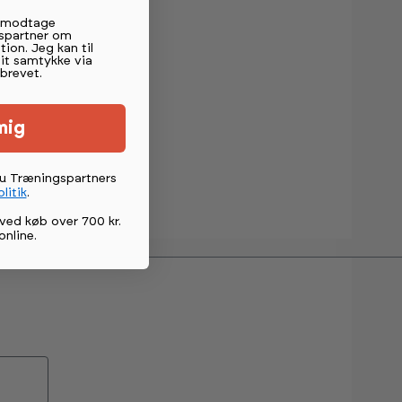
t modtage
spartner om
tion. Jeg kan til
mit samtykke via
brevet.
mig
du Træningspartners
litik
.
ved køb over 700 kr.
online
.