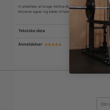
Vi anbefaler at bruge Abilica Bumper WeightBar samm
Skiverne egner sig både til hjemmetræning og til brug i 
Tekniske data
Anmeldelser
Vurdering:
4.9 ud af 5 stjerner
Email