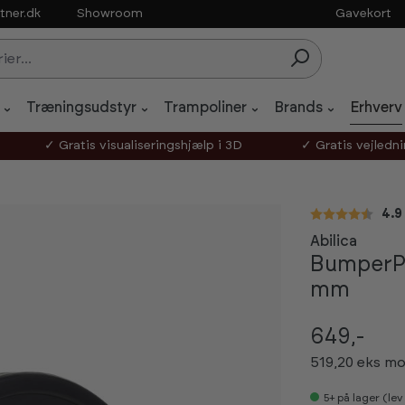
tner.dk
Showroom
Gavekort
Træningsudstyr
Trampoliner
Brands
Erhverv
✓ Gratis visualiseringshjælp i 3D
✓ Gratis vejledn
Gen
4.9
Abilica
BumperPl
mm
649,-
519,20 eks m
5+
på lager (le