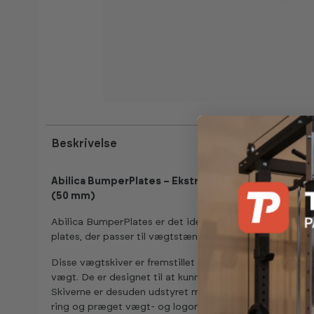
Beskrivelse
Abilica BumperPlates – Ekstremt holdbare vægtski
(50 mm)
Abilica BumperPlates er det ideelle valg for dig, der ø
plates, der passer til vægtstænger med olympisk stand
Disse vægtskiver er fremstillet i massiv gummi med hø
vægt. De er designet til at kunne tåle gentagne drop fra 
Skiverne er desuden udstyret med en rustfri stålringsfo
ring og præget vægt- og logomarkering, hvilket gør det