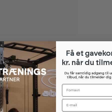
Få et gaveko
kr. når du tilm
ver til olympisk standard vægtstænger
Du får samtidig adgang til 
tilbud, når du tilmelder di
nsker særdeles slidstærke og robuste bumper
ard (50 mm huldiameter).
Fornavn
j densitet og har samme diameter uanset
højde og er testet til hele 10.000 drop.
Email
rstærkning i midten samt en farvet silikone-
 nemt og hurtigt at identificere vægten.