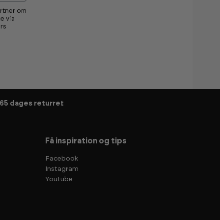
artner om
e via
rs
65 dages returret
Få inspiration og tips
Facebook
Instagram
Youtube