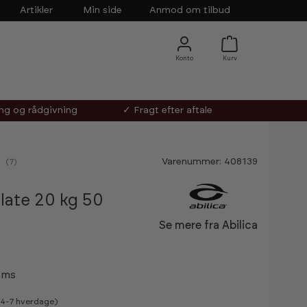
Artikler
Min side
Anmod om tilbud
ing og rådgivning
✓ Fragt efter aftale
Varenummer: 408139
nemsnitlig vurdering:
(
stemmer:
7
)
ate 20 kg 50
Se mere fra Abilica
oms
v 4-7 hverdage)