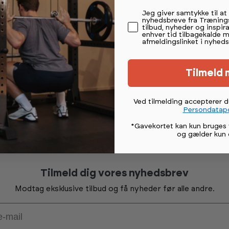
Permission tekst
Jeg giver samtykke til a
en med BumperPlates.
nyhedsbreve fra Træning
professionelle fitnesscentre. Sælges enkeltvis.
tilbud, nyheder og inspira
enhver tid tilbagekalde 
afmeldingslinket i nyheds
Tilmeld 
Ved tilmelding accepterer 
Persondatapo
*Gavekortet kan kun bruges 
og gælder kun 
Tilmeld dig vores nyhedsbrev
Modtag eksklusive tilbud og få nyheder før alle andre.