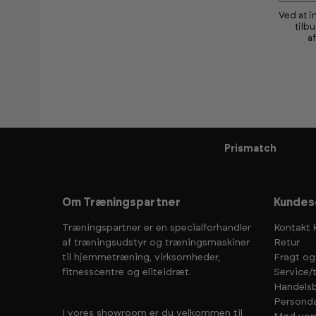
Ved at i
tilb
a
Prismatch
Om Træningspartner
Kundes
Træningspartner er en specialforhandler
Kontakt 
af træningsudstyr og træningsmaskiner
Retur
til hjemmetræning, virksomheder,
Fragt og
fitnesscentre og eliteidræt.
Service/
Handelsb
Personda
I vores showroom er du velkommen til