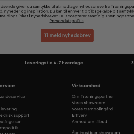
ndsende giver du samtykke til at modtage nyhedsbreve fra Træningsp
ud, nyheder og inspiration. Du kan til enhver tid tilbagekalde dit samtykk
fmeldingslinket i nyhedsbrevet. Du accepterer samtidig Træningpartne
Persondatapolitik
.
Tilmeld nyhedsbrev
Leveringstid 4-7 hverdage
3
ervice
Virksomhed
kundeservice
Om Træningspartner
Vores showroom
 levering
Vores trampolingård
teknisk support
Erhverv
etingelser
Anmod om tilbud
tapolitik
Åbningstider showroom