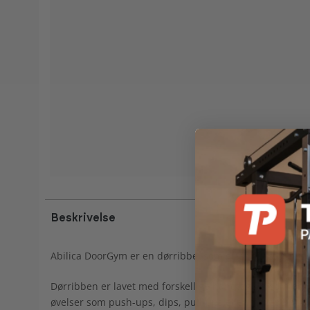
Beskrivelse
Abilica DoorGym er en dørribbe, som giver dig stor muli
Dørribben er lavet med forskellige håndtag i blød mosg
øvelser som push-ups, dips, pull-ups eller mavebøjning