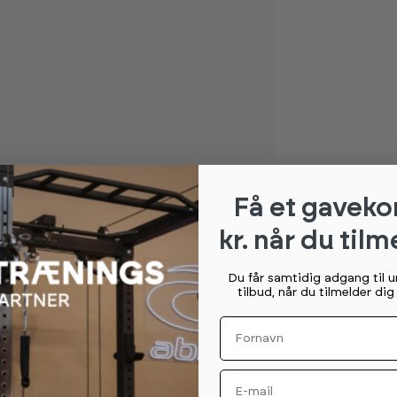
Få et gaveko
kr. når du tilm
Du får samtidig adgang til 
tilbud, når du tilmelder di
Fornavn
ghed for variation i træningen.
ummi, som vil gøre det komfortabelt at lave
Email
er.