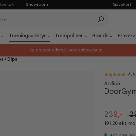
tner.dk
Showroom
Gavekort
Træningsudstyr
Trampoliner
Brands
Erhverv
Se og test udstyr i vores showroom
s / Dips
Gen
4.4
Abilica
DoorGy
239,-
2
191,20 eks m
5+
på lager (le