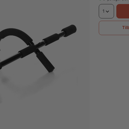
1
Til