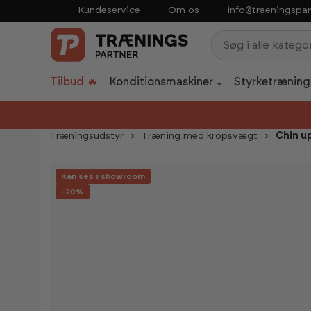
Kundeservice
Om os
info@traeningspar
p to main content
Skip to search
Skip to main navigation
Tilbud 🔥
Konditionsmaskiner
Styrketræning
Træningsudstyr
Træning med kropsvægt
Chin up
Skip image gallery
Kan ses i showroom
-20%