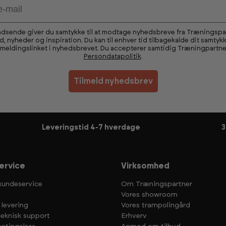
ndsende giver du samtykke til at modtage nyhedsbreve fra Træningsp
ud, nyheder og inspiration. Du kan til enhver tid tilbagekalde dit samtykk
fmeldingslinket i nyhedsbrevet. Du accepterer samtidig Træningpartne
Persondatapolitik
.
Tilmeld nyhedsbrev
Leveringstid 4-7 hverdage
3
ervice
Virksomhed
kundeservice
Om Træningspartner
Vores showroom
 levering
Vores trampolingård
teknisk support
Erhverv