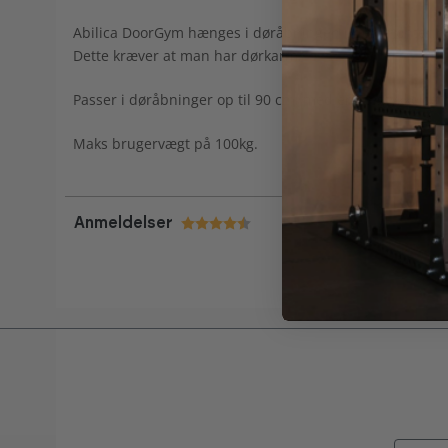
Abilica DoorGym hænges i døråbningen uden montering,
Dette kræver at man har dørkarm.
Passer i døråbninger op til 90 cm, med en vægtykkelse 
Maks brugervægt på 100kg.
Anmeldelser
Vurdering:
4.4 ud af 5 stjerner