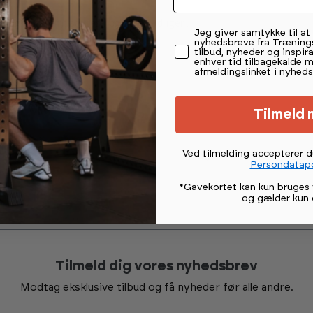
 og kan nemt sættes i og tages ud igen.
Permission tekst
Jeg giver samtykke til a
nyhedsbreve fra Træning
tilbud, nyheder og inspira
enhver tid tilbagekalde 
på 10-15 cm.
afmeldingslinket i nyheds
Tilmeld 
Ved tilmelding accepterer 
Persondatapo
*Gavekortet kan kun bruges 
og gælder kun 
Tilmeld dig vores nyhedsbrev
Modtag eksklusive tilbud og få nyheder før alle andre.