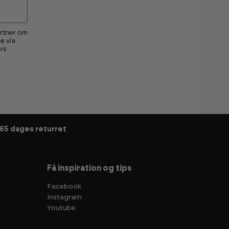
artner om
e via
rs
65 dages returret
Få inspiration og tips
Facebook
Instagram
Youtube