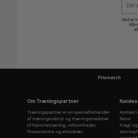
Email
Ved at i
tilb
a
Prismatch
Om Træningspartner
Kundes
Træningspartner er en specialforhandler
Kontakt 
af træningsudstyr og træningsmaskiner
Retur
til hjemmetræning, virksomheder,
Fragt og
fitnesscentre og eliteidræt.
Service/