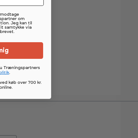
t modtage
spartner om
tion. Jeg kan til
mit samtykke via
brevet.
mig
du Træningspartners
litik
.
ved køb over 700 kr.
online
.