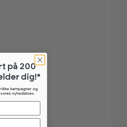
rt
på 200
elder dig!*
unikke kampagner og
g vores nyhedsbrev.