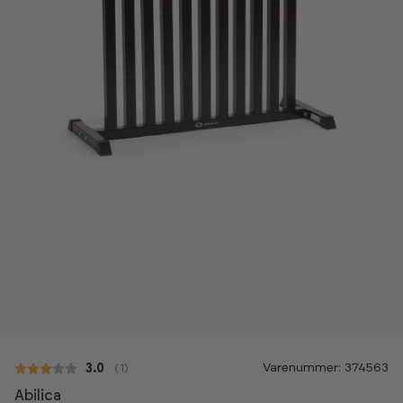
Varenummer: 374563
Gennemsnitlig vurdering:
3.0
(
stemmer:
1
)
Abilica