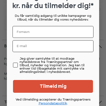
kr. når du tilmelder dig!*
Abilica Hex DumbBell 3 kg
Du får samtidig adgang til unikke kampagner og
149,-
tilbud, når du tilmelder dig vores nyhedsbrev.
5+
på lager (lev 4-7 hverdage)
Vis flere tilbehør
Fornavn
Abilica Hex DumbBell 4 kg
189,-
Email
5+
på lager (lev 4-7 hverdage)
Beskrivelse
Permission tekst
Jeg giver samtykke til at modtage
Perfekt stander til at vise eller opbevare Abilica DumbBells 1
Abilica Hex DumbBell 5 kg
nyhedsbreve fra Træningspartner om
kg til 10 kg.
229,-
tilbud, nyheder og inspiration. Jeg kan til
5+
på lager (lev 4-7 hverdage)
enhver tid tilbagekalde mit samtykke via
afmeldingslinket i nyhedsbrevet.
Med dette stativ gør du det nemt for brugeren at se, hvilke
håndvægte de skal vælge.
Abilica Hex DumbBell 6 kg
Tilmeld mig
269,-
5+
på lager (lev 4-7 hverdage)
Ved tilmelding accepterer du Træningspartners
Tekniske data
Persondatapolitik
.