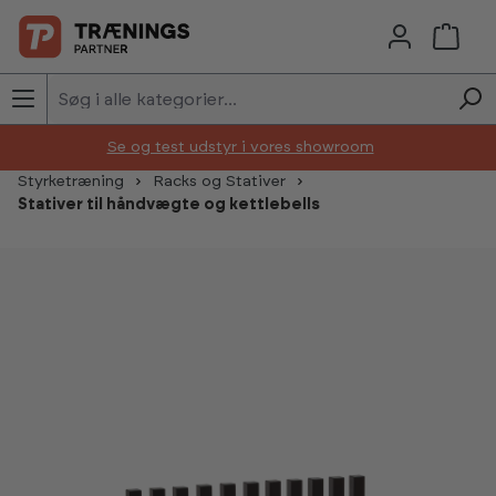
Skip to main content
Se og test udstyr i vores showroom
Styrketræning
Racks og Stativer
Stativer til håndvægte og kettlebells
Skip image gallery