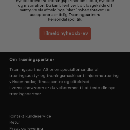
nyhedsbreve fra Træningspartner om tilbud, nyheder
og inspiration. Du kan til enhver tid tilbagekalde dit
samtykke via afmeldingslinket i nyhedsbrevet. Du
accepterer samtidig Træningpartners
Persondatapolitik
.
Tilmeld nyhedsbrev
Om Træningspartner
Træningspartner AS er en specialforhandler af
træningsudstyr og træningsmaskiner til hjemmetræning,
virksomheder, fitnesscentre og eliteidræt.
I vores showroom er du velkommen til at teste din nye
træningspartner.
Kontakt kundeservice
Retur
Fragt og levering