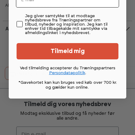
Abilica Trio anbefales af magasinet iForm!
Permission tekst
Jeg giver samtykke til at modtage
nyhedsbreve fra Træningspartner om
tilbud, nyheder og inspiration. Jeg kan til
enhver tid tilbagekalde mit samtykke via
Anmeldelser
afmeldingslinket i nyhedsbrevet.
Vurdering:
4.4 ud af 5 stjerner
Tilmeld mig
Ved tilmelding accepterer du Træningspartners
Persondatapolitik
.
detail.printButtonText
*Gavekortet kan kun bruges ved køb over 700 kr.
og gælder kun online
.
Tilmeld dig vores nyhedsbrev
Modtag eksklusive tilbud og få nyheder før
alle andre.
Email