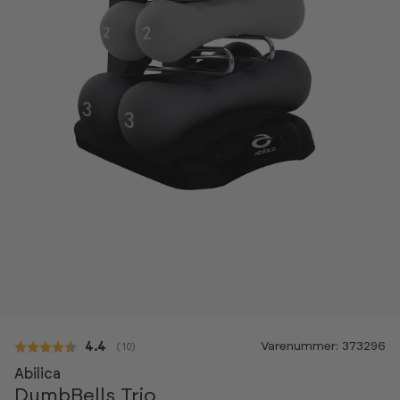
Varenummer: 373296
Gennemsnitlig vurdering:
4.4
(
stemmer:
10
)
Abilica
DumbBells Trio