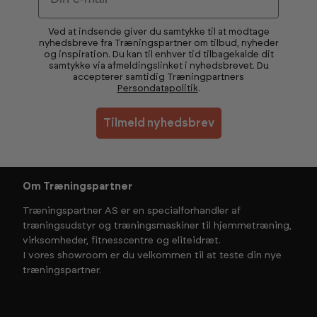
Ved at indsende giver du samtykke til at modtage
nyhedsbreve fra Træningspartner om tilbud, nyheder
og inspiration. Du kan til enhver tid tilbagekalde dit
samtykke via afmeldingslinket i nyhedsbrevet. Du
accepterer samtidig Træningpartners
Persondatapolitik
.
Tilmeld nyhedsbrev
Om Træningspartner
Træningspartner AS er en specialforhandler af
træningsudstyr og træningsmaskiner til hjemmetræning,
virksomheder, fitnesscentre og eliteidræt.
I vores showroom er du velkommen til at teste din nye
træningspartner.