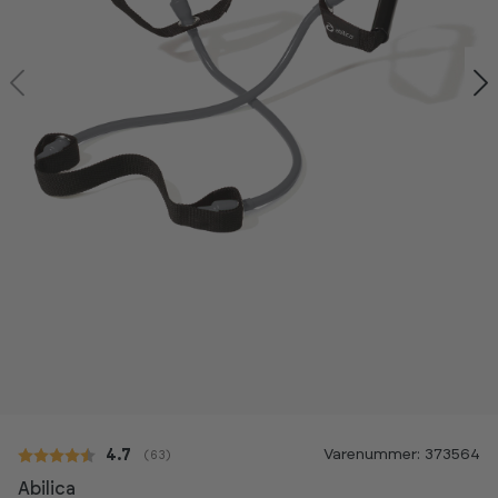
Kan ses i showroom
Varenummer: 373564
Gennemsnitlig vurdering:
4.7
(
stemmer:
63
)
Abilica