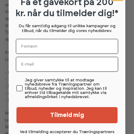
Få et gavekort
på 200
anbefaler vi den lette udgave, og eller kan man vælge
medium eller hård, i forhold til hvilke øvelser man skal lave,
kr. når du tilmelder dig!*
og ens styrke. Træningselastikkerne er godt egnet til
styrketræning af både over- og underkroppen.
Du får samtidig adgang til unikke kampagner og
tilbud, når du tilmelder dig vores nyhedsbrev.
Træningselastikkerne kan også bruges til forskellige
opvarmningsøvelser.
Fornavn
Kraftige plastikhåndtag samt forstærkning på midten.
Længden er 130 cm.
Email
- Høj kvalitet
- 100% naturprodukt/ 100% naturgummi
Permission tekst
Jeg giver samtykke til at modtage
nyhedsbreve fra Træningspartner om
- Miljøvenlig - 100% nedbrydelig
tilbud, nyheder og inspiration. Jeg kan til
- Allergivenlig
enhver tid tilbagekalde mit samtykke via
afmeldingslinket i nyhedsbrevet.
- Indeholder ingen syntetiske materialer
Modstand Exertube:
Tilmeld mig
Let, sand: 3,5 – 14 kg
Medium, beige: 5 – 18 kg
Ved tilmelding accepterer du Træningspartners
Hård, grå: 6 – 23,5 kg