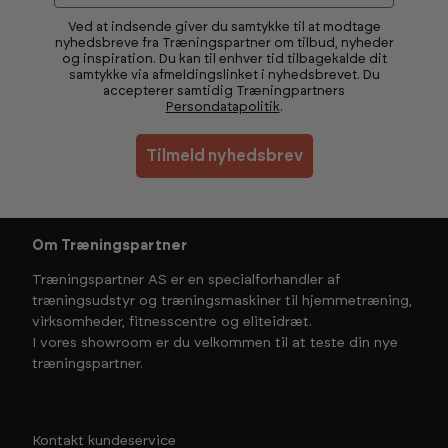
Ved at indsende giver du samtykke til at modtage
nyhedsbreve fra Træningspartner om tilbud, nyheder
og inspiration. Du kan til enhver tid tilbagekalde dit
samtykke via afmeldingslinket i nyhedsbrevet. Du
accepterer samtidig Træningpartners
Persondatapolitik
.
Tilmeld nyhedsbrev
Om Træningspartner
Træningspartner AS er en specialforhandler af
træningsudstyr og træningsmaskiner til hjemmetræning,
virksomheder, fitnesscentre og eliteidræt.
I vores showroom er du velkommen til at teste din nye
træningspartner.
Kontakt kundeservice