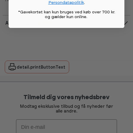
Persondatapolitik
.
*Gavekortet kan kun bruges ved køb over 700 kr.
og gælder kun online
.
Anmeldelser
Vurdering:
4.7 ud af 5 stjerner
detail.printButtonText
Tilmeld dig vores nyhedsbrev
Modtag eksklusive tilbud og få nyheder før
alle andre.
Email