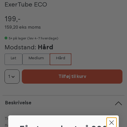
ExerTube ECO
199,-
159,20 eks moms
5+
på lager (lev 4-7 hverdage)
Modstand:
Hård
Let
Medium
Hård
1
Tilføj til kurv
Beskrivelse
Træningselastik med håndtag som er produceret i
naturgummi og findes i 3 styrkeniveauer. Er du nybegynder