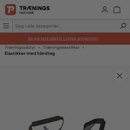
Skip to main content
Se og test udstyr i vores showroom
Træningsudstyr
Træningselastikker
Elastikker med håndtag
Skip image gallery