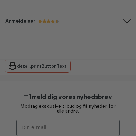
Anmeldelser
Vurdering:
4.5 ud af 5 stjerner
detail.printButtonText
Tilmeld dig vores nyhedsbrev
Modtag eksklusive tilbud og få nyheder før
alle andre.
Email