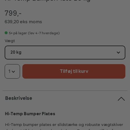
799,-
639,20 eks moms
5+
på lager (lev 4-7 hverdage)
Vælg
Vægt
20 kg
1
Tilføj til kurv
Beskrivelse
Hi-Temp Bumper Plates
Hi-Temp bumper plates er slidstærke og robuste vægtskiver