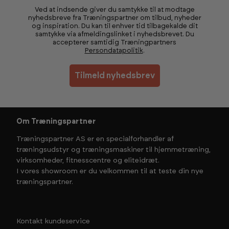
Ved at indsende giver du samtykke til at modtage
nyhedsbreve fra Træningspartner om tilbud, nyheder
og inspiration. Du kan til enhver tid tilbagekalde dit
samtykke via afmeldingslinket i nyhedsbrevet. Du
accepterer samtidig Træningpartners
Persondatapolitik
.
Tilmeld nyhedsbrev
Om Træningspartner
Træningspartner AS er en specialforhandler af
træningsudstyr og træningsmaskiner til hjemmetræning,
virksomheder, fitnesscentre og eliteidræt.
I vores showroom er du velkommen til at teste din nye
træningspartner.
Kontakt kundeservice