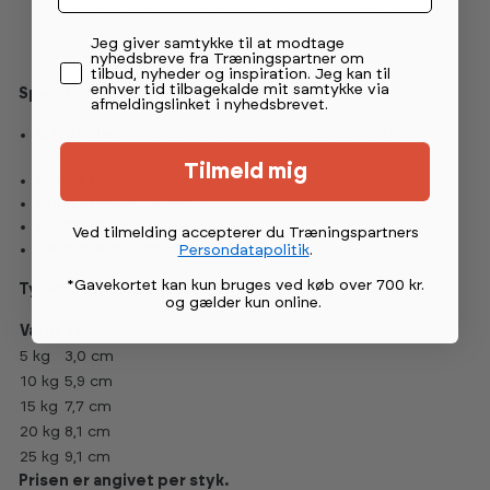
Alle skiver har en diameter på 45 cm og passer til
vægtstænger med 50 mm hul – samme standard som
Permission tekst
Jeg giver samtykke til at modtage
anvendes for olympisk standard.
nyhedsbreve fra Træningspartner om
tilbud, nyheder og inspiration. Jeg kan til
enhver tid tilbagekalde mit samtykke via
Specifikationer
afmeldingslinket i nyhedsbrevet.
Materiale:
Højtemperatur-gummi med center-ring i
rustfrit stål
Tilmeld mig
Diameter:
45 cm
Hulstørrelse:
50 mm
Hårdhed:
Durometer Shore A: 70–75
Ved tilmelding accepterer du Træningspartners
Vægtpræcision:
± 2 %
Persondatapolitik
.
*Gavekortet kan kun bruges ved køb over 700 kr.
Tykkelse pr. vægtklasse
og gælder kun online
.
Vægt
Tykkelse
5 kg
3,0 cm
10 kg
5,9 cm
15 kg
7,7 cm
20 kg
8,1 cm
25 kg
9,1 cm
Prisen er angivet per styk.