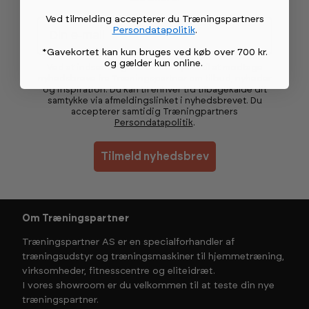
Ved tilmelding accepterer du Træningspartners
Email
Persondatapolitik
.
*Gavekortet kan kun bruges ved køb over 700 kr.
og gælder kun online
.
Ved at indsende giver du samtykke til at modtage
nyhedsbreve fra Træningspartner om tilbud, nyheder
og inspiration. Du kan til enhver tid tilbagekalde dit
samtykke via afmeldingslinket i nyhedsbrevet. Du
accepterer samtidig Træningpartners
Persondatapolitik
.
Tilmeld nyhedsbrev
Om Træningspartner
Træningspartner AS er en specialforhandler af
træningsudstyr og træningsmaskiner til hjemmetræning,
virksomheder, fitnesscentre og eliteidræt.
I vores showroom er du velkommen til at teste din nye
træningspartner.