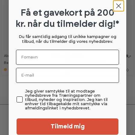
Få et gavekort
på 200
kr. når du tilmelder dig!*
Du får samtidig adgang til unikke kampagner og
tilbud, når du tilmelder dig vores nyhedsbrev.
Fornavn
Abilica
Abilica
1 299,-
149,-
K
K
a
a
BattleRope
MultiMount ophæng
n
n
s
s
Email
Forventet på lager 15.10.2026
5+
på lager (lev 4-7 hverdage)
e
e
s
s
i
i
s
s
h
h
Permission tekst
Jeg giver samtykke til at modtage
o
o
nyhedsbreve fra Træningspartner om
w
w
tilbud, nyheder og inspiration. Jeg kan til
r
r
enhver tid tilbagekalde mit samtykke via
o
o
afmeldingslinket i nyhedsbrevet.
o
o
m
m
Tilmeld dig vores nyhedsbrev
Tilmeld mig
Modtag eksklusive tilbud og få nyheder før
alle andre.