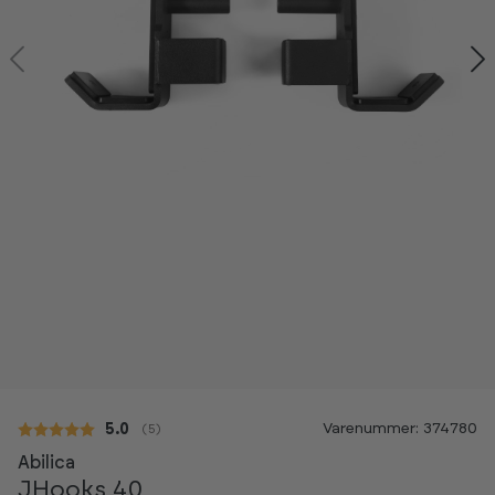
Varenummer: 374780
Gennemsnitlig vurdering:
5.0
(
stemmer:
5
)
Abilica
JHooks 40