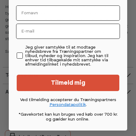
Holderen har desuden kraftig gummibelægning i 6,5 mm
Fornavn
tykkelse, der dækker hele holderen, den bagerste
gummibelægning har en længde på 14,5 cm. Dette giver en
Email
god støjreduktion udover at det gør det nemmere for dig at
sætte stangen i stativet uden at slå vægtstangen ind i selve
stativet.
Permission tekst
Jeg giver samtykke til at modtage
nyhedsbreve fra Træningspartner om
Sælges som et par.
tilbud, nyheder og inspiration. Jeg kan til
enhver tid tilbagekalde mit samtykke via
afmeldingslinket i nyhedsbrevet.
Tekniske data
Tilmeld mig
Anmeldelser
Vurdering:
5.0 ud af 5 stjerner
Ved tilmelding accepterer du Træningspartners
Persondatapolitik
.
*Gavekortet kan kun bruges ved køb over 700 kr.
og gælder kun online
.