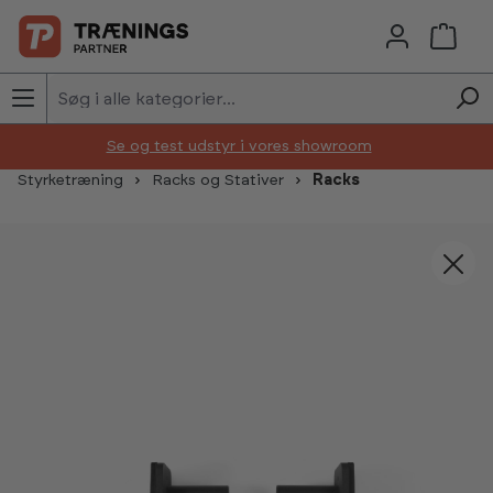
Skip to main content
Se og test udstyr i vores showroom
Styrketræning
Racks og Stativer
Racks
Skip image gallery