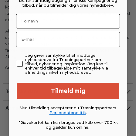
Du får samtidig adgang til unikke kampagner og
Abilica KettleBells er perfekt til dig, der ønsker øget styrke,
tilbud, når du tilmelder dig vores nyhedsbrev.
koordination, stabilitet og udholdenhed. Du træner
funktionelt og tredimensionelt, og øvelserne hjælper dig med
Fornavn
at fungere bedre i hverdagen.
Abilica KettleBells har en flad base, hvilket gør dem meget
Email
stabile, når de står på gulvet. Hver kettlebell er markeret med
vægt i både kilo og pund og har desuden sin unikke
farvekode, som gør den nem at identificere. Findes i 4 kg til
Permission tekst
Jeg giver samtykke til at modtage
48 kg.
nyhedsbreve fra Træningspartner om
tilbud, nyheder og inspiration. Jeg kan til
Sælges enkeltvis.
enhver tid tilbagekalde mit samtykke via
afmeldingslinket i nyhedsbrevet.
Tilmeld mig
Tekniske data
Ved tilmelding accepterer du Træningspartners
Anmeldelser
Persondatapolitik
.
Vurdering:
4.8 ud af 5 stjerner
*Gavekortet kan kun bruges ved køb over 700 kr.
og gælder kun online
.