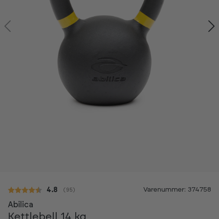
Kan ses i showroom
Varenummer: 374758
Gennemsnitlig vurdering:
4.8
(
stemmer:
95
)
Abilica
Kettlebell 14 kg