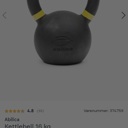
Kan ses i showroom
Varenummer: 374759
Gennemsnitlig vurdering:
4.8
(
stemmer:
95
)
Abilica
Kettlebell 16 kg