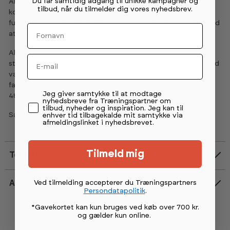
Du får samtidig adgang til unikke kampagner og
Abilica KettleBells er perfekt til dig, der ønsker øget styrke,
tilbud, når du tilmelder dig vores nyhedsbrev.
koordination, stabilitet og udholdenhed. Du træner
funktionelt og tredimensionelt, og øvelserne hjælper dig med
Fornavn
at fungere bedre i hverdagen.
Abilica KettleBells har en flad base, hvilket gør dem meget
Email
stabile, når de står på gulvet. Hver kettlebell er markeret med
vægt i både kilo og pund og har desuden sin unikke
farvekode, som gør den nem at identificere. Findes i 4 kg til
Permission tekst
Jeg giver samtykke til at modtage
48 kg.
nyhedsbreve fra Træningspartner om
tilbud, nyheder og inspiration. Jeg kan til
Sælges enkeltvis.
enhver tid tilbagekalde mit samtykke via
afmeldingslinket i nyhedsbrevet.
Tilmeld mig
Tekniske data
Ved tilmelding accepterer du Træningspartners
Anmeldelser
Persondatapolitik
.
Vurdering:
4.8 ud af 5 stjerner
*Gavekortet kan kun bruges ved køb over 700 kr.
og gælder kun online
.