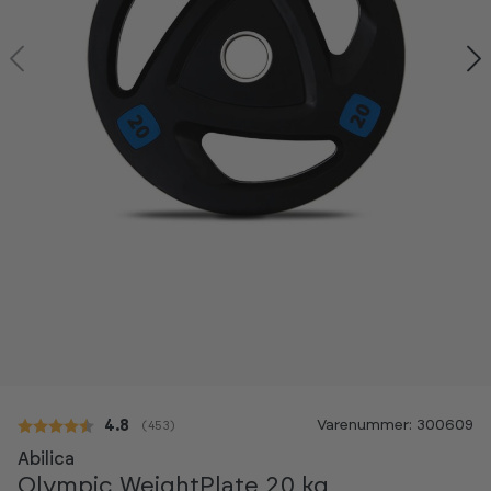
Kan ses i showroom
Varenummer: 300609
Gennemsnitlig vurdering:
4.8
(
stemmer:
453
)
Abilica
Olympic WeightPlate 20 kg