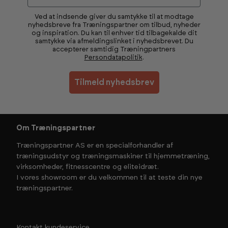
Ved at indsende giver du samtykke til at modtage
nyhedsbreve fra Træningspartner om tilbud, nyheder
og inspiration. Du kan til enhver tid tilbagekalde dit
samtykke via afmeldingslinket i nyhedsbrevet. Du
accepterer samtidig Træningpartners
Persondatapolitik
.
Tilmeld nyhedsbrev
Om Træningspartner
Træningspartner AS er en specialforhandler af
træningsudstyr og træningsmaskiner til hjemmetræning,
virksomheder, fitnesscentre og eliteidræt.
I vores showroom er du velkommen til at teste din nye
træningspartner.
Kontakt kundeservice