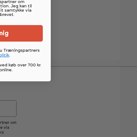
spartner om
tion. Jeg kan til
mit samtykke via
brevet.
mig
du Træningspartners
litik
.
ved køb over 700 kr.
online
.
artner om
e via
rs