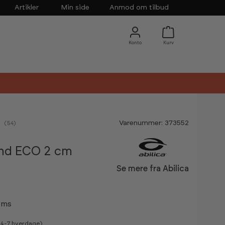
Artikler
Min side
Anmod om tilbud
Varenummer: 373552
nemsnitlig vurdering:
(
stemmer:
54
)
nd ECO 2 cm
Se mere fra Abilica
oms
v 4-7 hverdage)