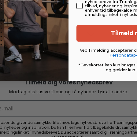
nyhedsbreve fra Træning
tilbud, nyheder og inspira
enhver tid tilbagekalde 
afmeldingslinket i nyheds
Tilmeld 
Ved tilmelding accepterer 
Persondatapo
*Gavekortet kan kun bruges 
og gælder kun 
Tilmeld dig vores nyhedsbrev
Modtag eksklusive tilbud og få nyheder før alle andre.
ndsende giver du samtykke til at modtage nyhedsbreve fra Træningsp
ud, nyheder og inspiration. Du kan til enhver tid tilbagekalde dit samtykk
fmeldingslinket i nyhedsbrevet. Du accepterer samtidig Træningpartne