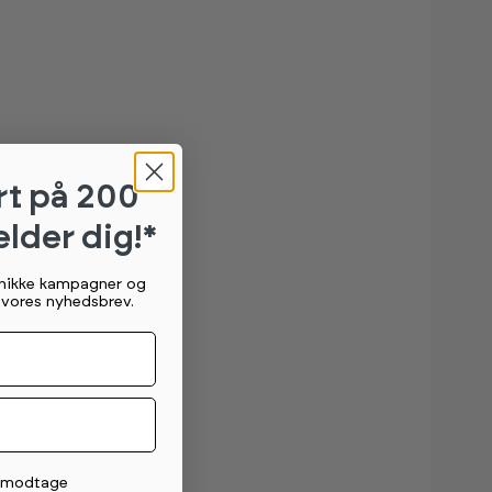
rt
på 200
elder dig!*
unikke kampagner og
g vores nyhedsbrev.
t modtage