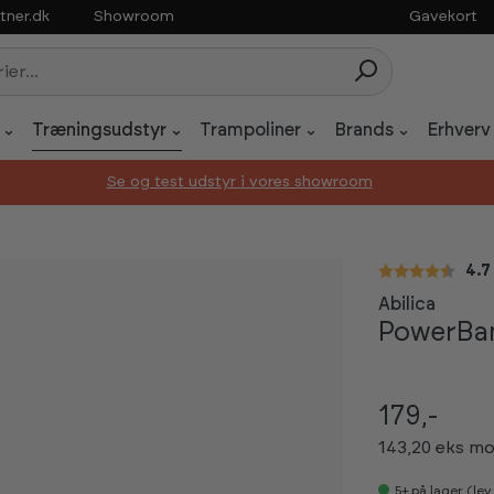
tner.dk
Showroom
Gavekort
Træningsudstyr
Trampoliner
Brands
Erhverv
Se og test udstyr i vores showroom
Gen
4.7
Abilica
PowerBa
179,-
143,20 eks m
5+
på lager (le