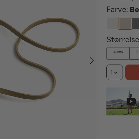
Farve:
Be
Størrelse
1 cm
2
1