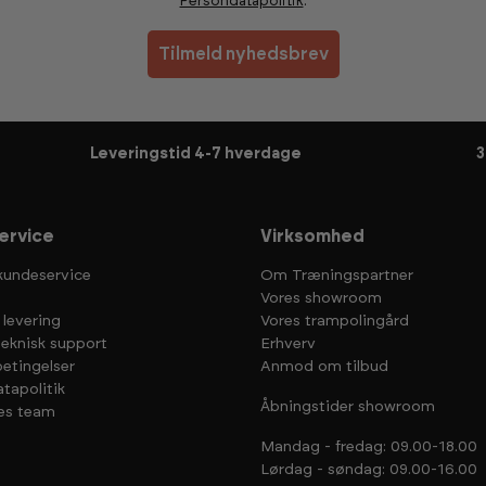
Persondatapolitik
.
Tilmeld nyhedsbrev
Leveringstid 4-7 hverdage
3
ervice
Virksomhed
kundeservice
Om Træningspartner
Vores showroom
 levering
Vores trampolingård
teknisk support
Erhverv
etingelser
Anmod om tilbud
tapolitik
Åbningstider showroom
es team
Mandag - fredag: 09.00-18.00
Lørdag - søndag: 09.00-16.00