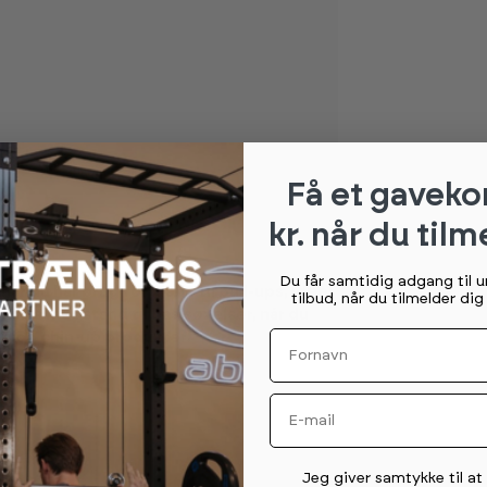
Få et gaveko
kr. når du tilm
Du får samtidig adgang til 
r du har brug for hjælp til pull-ups, ideel
tilbud, når du tilmelder di
stra modstand til basisøvelser, når du
Fornavn
p og chin-up produkter.
Email
Permission tekst
Jeg giver samtykke til a