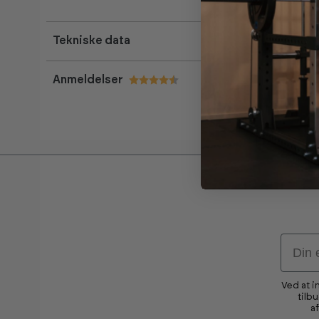
Tekniske data
Anmeldelser
Vurdering:
4.7 ud af 5 stjerner
Email
Ved at i
tilb
a