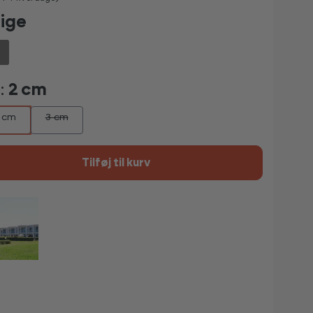
ige
:
2 cm
 cm
3 cm
Tilføj til kurv