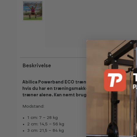
Kan ses i showroom
Beskrivelse
Abilica Powerband ECO træningselastik er perfekt, nå
hvis du har en træningsmakker, og glimrende som ek
træner alene. Kan nemt bruges sammen med pull-u
Modstand:
1 cm: 7 – 28 kg
2 cm: 14,5 – 56 kg
3 cm: 21,5 – 84 kg