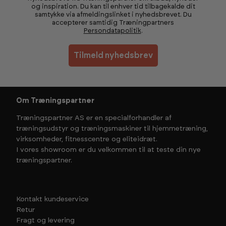
og inspiration. Du kan til enhver tid tilbagekalde dit
samtykke via afmeldingslinket i nyhedsbrevet. Du
accepterer samtidig Træningpartners
Persondatapolitik
.
Tilmeld nyhedsbrev
Om Træningspartner
Træningspartner AS er en specialforhandler af
træningsudstyr og træningsmaskiner til hjemmetræning,
virksomheder, fitnesscentre og eliteidræt.
I vores showroom er du velkommen til at teste din nye
træningspartner.
Kontakt kundeservice
Retur
Fragt og levering