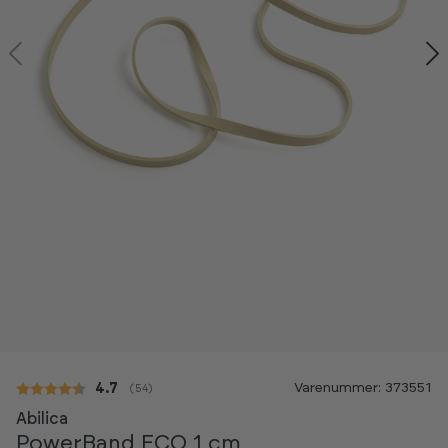
Kan ses i showroom
Varenummer: 373551
Gennemsnitlig vurdering:
4.7
(
stemmer:
54
)
Abilica
PowerBand ECO 1 cm