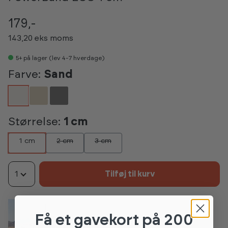
179,-
143,20 eks moms
5+
på lager (lev 4-7 hverdage)
Farve:
Sand
Størrelse:
1 cm
1 cm
2 cm
3 cm
1
Tilføj til kurv
Få et gavekort
på 200