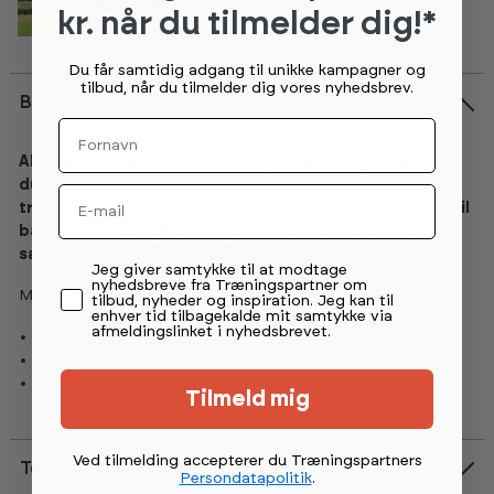
kr. når du tilmelder dig!*
Du får samtidig adgang til unikke kampagner og
tilbud, når du tilmelder dig vores nyhedsbrev.
Beskrivelse
Fornavn
Abilica Powerband ECO træningselastik er perfekt, når
du har brug for hjælp til pull-ups, ideel hvis du har en
Email
træningsmakker, og glimrende som ekstra modstand til
basisøvelser, når du træner alene. Kan nemt bruges
sammen med pull-up og chin-up produkter.
Permission tekst
Jeg giver samtykke til at modtage
nyhedsbreve fra Træningspartner om
Modstand:
tilbud, nyheder og inspiration. Jeg kan til
enhver tid tilbagekalde mit samtykke via
afmeldingslinket i nyhedsbrevet.
1 cm: 7 – 28 kg
2 cm: 14,5 – 56 kg
3 cm: 21,5 – 84 kg
Tilmeld mig
Ved tilmelding accepterer du Træningspartners
Tekniske data
Persondatapolitik
.