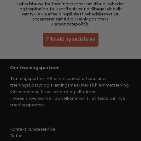
nyhedsbreve fra Træningspartner om tilbud, nyheder
og inspiration. Du kan til enhver tid tilbagekalde dit
samtykke via afmeldingslinket i nyhedsbrevet. Du
accepterer samtidig Træningpartners
Persondatapolitik
.
Tilmeld nyhedsbrev
Om Træningspartner
Træningspartner AS er en specialforhandler af
træningsudstyr og træningsmaskiner til hjemmetræning,
virksomheder, fitnesscentre og eliteidræt.
I vores showroom er du velkommen til at teste din nye
træningspartner.
Kontakt kundeservice
Retur