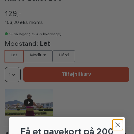
129,-
103,20 eks moms
5+
på lager (lev 4-7 hverdage)
Modstand:
Let
Let
Medium
Hård
1
Tilføj til kurv
Få et gavekort
på 200