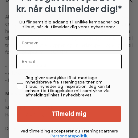
Beskrivelse
kr. når du tilmelder dig!*
Alle Abilica RubberBand er fremstillet i naturgummilatex og
Du får samtidig adgang til unikke kampagner og
er lavet i 3 styrkeniveauer - let, medium og hård. Elastikkens
tilbud, når du tilmelder dig vores nyhedsbrev.
hårdhed skal vælges ud fra hvilken øvelse det skal anvendes
Fornavn
til, samt hvilket niveau du er på styrkemæssigt. Kan bruges til
træning af både overkroppen og underkroppen, og er gode til
forskellige opvarmningsøvelser.
Email
- 100% naturgummi
- Allergivenlig
Permission tekst
Jeg giver samtykke til at modtage
- Indeholder ingen syntetiske materialer
nyhedsbreve fra Træningspartner om
tilbud, nyheder og inspiration. Jeg kan til
enhver tid tilbagekalde mit samtykke via
Modstand RubberBand
afmeldingslinket i nyhedsbrevet.
Let/sand: 4.5 – 18 kg
Medium/beige: 6 – 24 kg
Tilmeld mig
Hård/grå: 8 – 30 kg
Der er 2 stk. Rubber Band i hver pakke.
Ved tilmelding accepterer du Træningspartners
Persondatapolitik
.