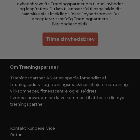
nyhedsbreve fra Træningspartner om tilbud, nyheder
og inspiration. Du kan til enhver tid tilbagekalde dit
samtykke via afmeldingslinket i nyhedsbrevet. Du
accepterer samtidig Træningpartners
Persondatapolitik
.
Tilmeld nyhedsbrev
Om Træningspartner
Træningspartner AS er en specialforhandler af
træningsudstyr og træningsmaskiner til hjemmetræning,
virksomheder, fitnesscentre og eliteidræt.
I vores showroom er du velkommen til at teste din nye
træningspartner.
Kontakt kundeservice
Retur