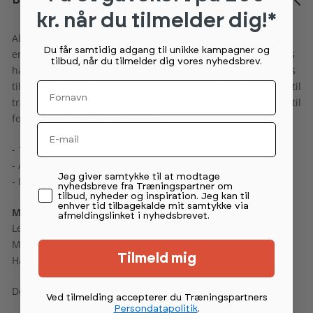
Beskrivelse
kr. når du tilmelder dig!*
Alle Abilica RubberBand er fremstillet i naturgummilatex og
Du får samtidig adgang til unikke kampagner og
er lavet i 3 styrkeniveauer - let, medium og hård. Elastikkens
tilbud, når du tilmelder dig vores nyhedsbrev.
hårdhed skal vælges ud fra hvilken øvelse det skal anvendes
Fornavn
til, samt hvilket niveau du er på styrkemæssigt. Kan bruges til
træning af både overkroppen og underkroppen, og er gode til
forskellige opvarmningsøvelser.
Email
- 100% naturgummi
- Allergivenlig
Permission tekst
Jeg giver samtykke til at modtage
- Indeholder ingen syntetiske materialer
nyhedsbreve fra Træningspartner om
tilbud, nyheder og inspiration. Jeg kan til
enhver tid tilbagekalde mit samtykke via
Modstand RubberBand
afmeldingslinket i nyhedsbrevet.
Let/sand: 4.5 – 18 kg
Medium/beige: 6 – 24 kg
Tilmeld mig
Hård/grå: 8 – 30 kg
Der er 2 stk. Rubber Band i hver pakke.
Ved tilmelding accepterer du Træningspartners
Persondatapolitik
.