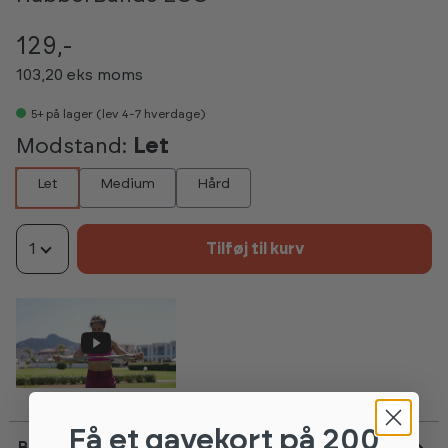
129,-
103,20 eks moms
5+
på lager (lev 4-7 hverdage)
Modstand:
Let
Let
Medium
Hård
1
Tilføj til kurv
Få et gavekort
på 200