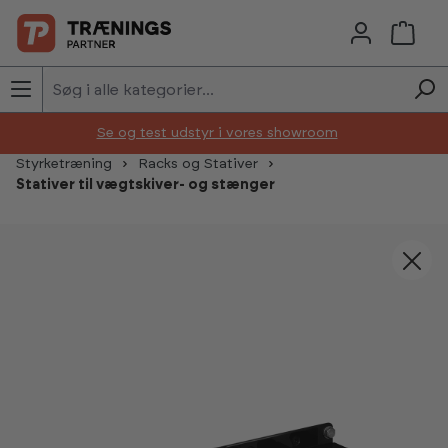
Skip to main content
Se og test udstyr i vores showroom
Styrketræning
Racks og Stativer
Stativer til vægtskiver- og stænger
Skip image gallery