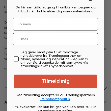
Stativet passer lige så godt i et træningslokale derhjemme
Du får samtidig adgang til unikke kampagner og
tilbud, når du tilmelder dig vores nyhedsbrev.
som i en virksomhed.
Fornavn
Den er designet til 50 mm vægtstænger og kan opbevare 6
stk. vægtstænger på samme tid. Den øverste holder er
udstyret med robust HDPE-materiale for at undgå ridser på
Email
vægtstængerne og bevarer et flot udseende af stativet.
Maksimal vægt er 120 kg. Bemærk, at den maksimale vægt er
Permission tekst
Jeg giver samtykke til at modtage
for selve produktet og ikke er baseret på, hvor meget
nyhedsbreve fra Træningspartner om
væggen den er fastgjort til kan tåle i belastningen.
tilbud, nyheder og inspiration. Jeg kan til
enhver tid tilbagekalde mit samtykke via
afmeldingslinket i nyhedsbrevet.
Skruer til trævæg medfølger.
Tilmeld mig
Tekniske data
Ved tilmelding accepterer du Træningspartners
Persondatapolitik
.
Anmeldelser
Vurdering:
5.0 ud af 5 stjerner
*Gavekortet kan kun bruges ved køb over 700 kr.