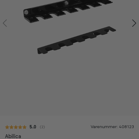
Varenummer: 408123
Gennemsnitlig vurdering:
5.0
(
stemmer:
2
)
Abilica