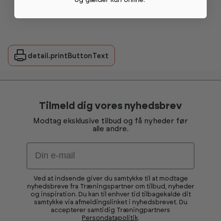
og gælder kun online
.
detail.printButtonText
Tilmeld dig vores nyhedsbrev
Modtag eksklusive tilbud og få nyheder før
alle andre.
Email
Ved at indsende giver du samtykke til at modtage
nyhedsbreve fra Træningspartner om tilbud, nyheder
og inspiration. Du kan til enhver tid tilbagekalde dit
samtykke via afmeldingslinket i nyhedsbrevet. Du
accepterer samtidig Træningpartners
Persondatapolitik
.