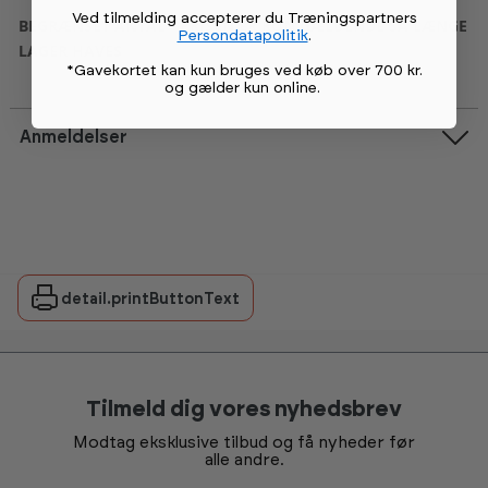
Ved tilmelding accepterer du Træningspartners
BEGRÆNSET ANTAL - PRISEN ER KUN GÆLDENDE SÅ LÆNGE
Persondatapolitik
.
LAGER HAVES
*Gavekortet kan kun bruges ved køb over 700 kr.
og gælder kun online
.
Anmeldelser
detail.printButtonText
Tilmeld dig vores nyhedsbrev
Modtag eksklusive tilbud og få nyheder før
alle andre.