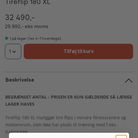
Tireflip 180 XL
32 490,-
25 992,- eks moms
1
på lager (lev 4-7 hverdage)
1
Tilføj til kurv
Beskrivelse
BEGRÆNSET ANTAL - PRISEN ER KUN GÆLDENDE SÅ LÆNGE
LAGER HAVES
TireFlip 180 XL muliggør tire flips i mindre fitnesscentre og
motionsrum, som ikke har plads til træning med f.eks.
traktordæk.