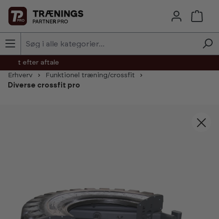
Skip to main content
agt efter aftale
Erhverv
Funktionel træning/crossfit
Diverse crossfit pro
Skip image gallery