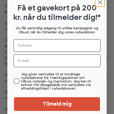
Det unikke og patenterede design giver brugerne en
høj
Få et gavekort
på 200
sikkerhed igennem hele øvelsen.
kr. når du tilmelder dig!*
Vægten på dækket er 72 kg. men ved hjælp af 50 mm
Du får samtidig adgang til unikke kampagner og
vægtskiver, kan vægten øges med op til 40 kg ekstra.
tilbud, når du tilmelder dig vores nyhedsbrev.
TireFlip 180 XL
kan bruges til mindre gruppetræning på op
Fornavn
til 4 personer.
2 personer kan arbejde med selve flip
træningen og yderligere 2 brugere kan arbejde med
Email
battleropes ved hjælpe af ankerne på siderne af TireFlip 180
XL.
Permission tekst
De 4 stød-og lydabsorberede punkter på selve rammen giver
Jeg giver samtykke til at modtage
nyhedsbreve fra Træningspartner om
en lydsvag træning.
tilbud, nyheder og inspiration. Jeg kan til
enhver tid tilbagekalde mit samtykke via
afmeldingslinket i nyhedsbrevet.
Hjulene og håndtagene på stationen, gør at den hurtigt og
nemt kan flyttes.
Tilmeld mig
Målene på TireFlip XL er 122 x 152 cm (L*B)