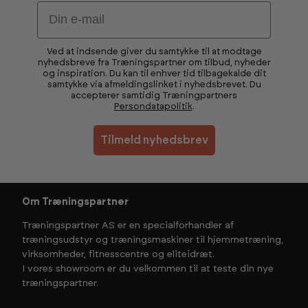
Email
Ved at indsende giver du samtykke til at modtage
nyhedsbreve fra Træningspartner om tilbud, nyheder
og inspiration. Du kan til enhver tid tilbagekalde dit
samtykke via afmeldingslinket i nyhedsbrevet. Du
accepterer samtidig Træningpartners
Persondatapolitik
.
Tilmeld nyhedsbrev
Om Træningspartner
Træningspartner AS er en specialforhandler af
træningsudstyr og træningsmaskiner til hjemmetræning,
virksomheder, fitnesscentre og eliteidræt.
I vores showroom er du velkommen til at teste din nye
træningspartner.