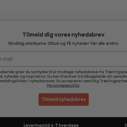
Tilmeld dig vores nyhedsbrev
Modtag eksklusive tilbud og få nyheder før alle andre.
ndsende giver du samtykke til at modtage nyhedsbreve fra Træningsp
ud, nyheder og inspiration. Du kan til enhver tid tilbagekalde dit samtykk
fmeldingslinket i nyhedsbrevet. Du accepterer samtidig Træningpartne
Persondatapolitik
.
Tilmeld nyhedsbrev
Leveringstid 4-7 hverdage
3