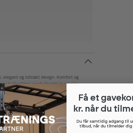
, elegant og tidsløst design. Komfort og
er højkvalitets produkter til en utrolig
Få et gaveko
kr. når du tilm
ugere. Jo mere stejl den er i vinklen, desto
Du får samtidig adgang til 
tilbud, når du tilmelder di