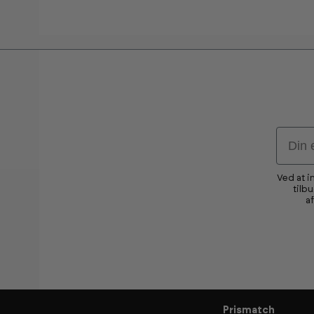
Email
Ved at i
tilb
a
Prismatch