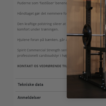
Puderne som 'fastlåser' benene kan justeres i højden, s
Håndtaget gør det nemmere for brugere at komme af o
Den kraftige polstring sikrer at bænken har en lang lev
komfort under træningen.
Hjulene foran på bænken, går at den hurtigt og nemt kan
Spirit Commercial Strength serien passer perfekt samm
professionelt cardioudstyr i høj kvalitet til yderst fornuf
KONTAKT OS VEDRØRENDE TILBUD OG LEVERINGSTID
Tekniske data
Anmeldelser