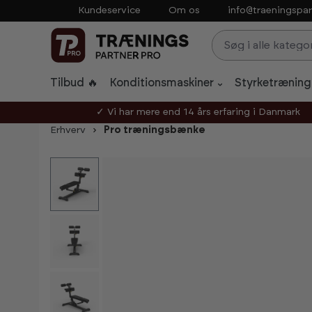
Kundeservice
Om os
info@traeningspar
p to main content
Skip to search
Skip to main navigation
Tilbud 🔥
Konditionsmaskiner
Styrketræning
✓ Vi har mere end 14 års erfaring i Danmark
Erhverv
Pro træningsbænke
Skip image gallery