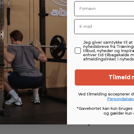
Fornavn
å de kan tilpasses den enkelte bruger.
g på bænken.
Email
etid. Den kraftige polyskum giver en god
Permission tekst
Jeg giver samtykke til a
nyhedsbreve fra Træning
 flyttes rundt på.
tilbud, nyheder og inspira
enhver tid tilbagekalde 
afmeldingslinket i nyheds
en med Sprirts 900 Cardio serie, som også er
tige priser.
Tilmeld 
Ved tilmelding accepterer 
Persondatapo
*Gavekortet kan kun bruges 
og gælder kun 