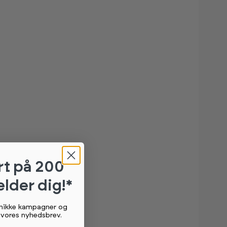
rt
på 200
elder dig!*
unikke kampagner og
g vores nyhedsbrev.