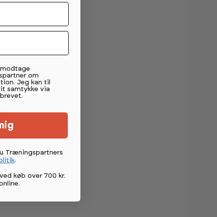
t modtage
spartner om
tion. Jeg kan til
mit samtykke via
brevet.
mig
du Træningspartners
litik
.
ved køb over 700 kr.
online
.