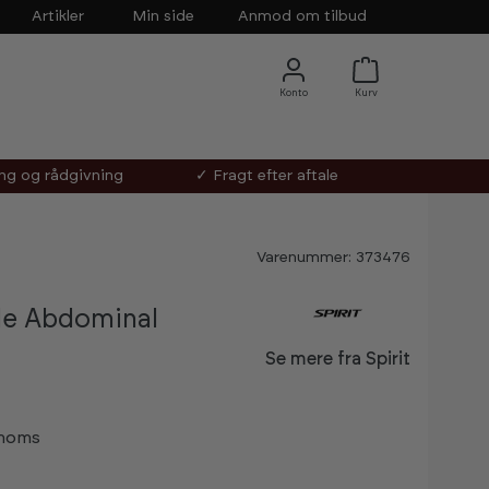
Artikler
Min side
Anmod om tilbud
ing og rådgivning
✓ Fragt efter aftale
Varenummer: 373476
le Abdominal
Se mere fra Spirit
 moms