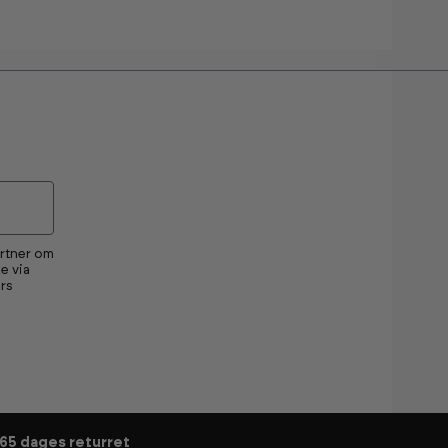
artner om
e via
rs
65 dages returret