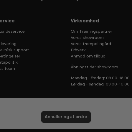
ervice
Virksomhed
kundeservice
Om Træningspartner
Vores showroom
 levering
Vores trampolingård
teknisk support
Erhverv
etingelser
Anmod om tilbud
tapolitik
Åbningstider showroom
es team
Mandag - fredag: 09.00-18.00
Lørdag - søndag: 09.00-16.00
Annullering af ordre