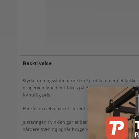
Beskrivelse
Styrketræningsstationerne fra Spirit kommer i et lækkert
brugervenlighed er i fokus på denne serie, som samtidig 
fornuftig pris.
Effektiv mavebænk i et stilrent og eksklusivt design.
Justeringen i vinklen gør at bænken kan udfordre alle br
hårdere træning opnår brugeren.