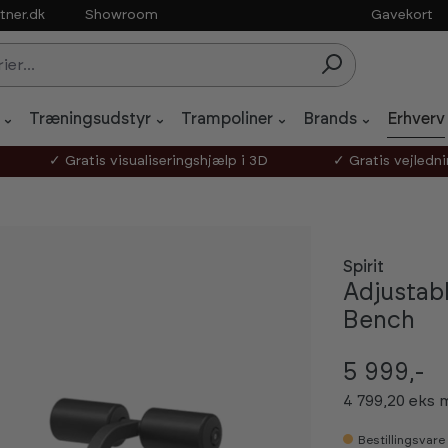
tner.dk
Showroom
Gavekort
Træningsudstyr
Trampoliner
Brands
Erhverv
✓ Gratis visualiseringshjælp i 3D
✓ Gratis vejledn
Spirit
Adjustab
Bench
5 999,-
4 799,20 eks
Bestillingsvare