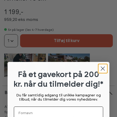
1 199,-
959,20 eks moms
5+
på lager (lev 4-7 hverdage)
1
Tilføj til kurv
Få et gavekort
på 200
kr. når du tilmelder dig!*
Beskrivelse
Du får samtidig adgang til unikke kampagner og
tilbud, når du tilmelder dig vores nyhedsbrev.
AirRoller er en oppustelig cylinder, som bliver brugt til
Fornavn
forskellige gymnastiske øvelser, med eller uden en airtrack.