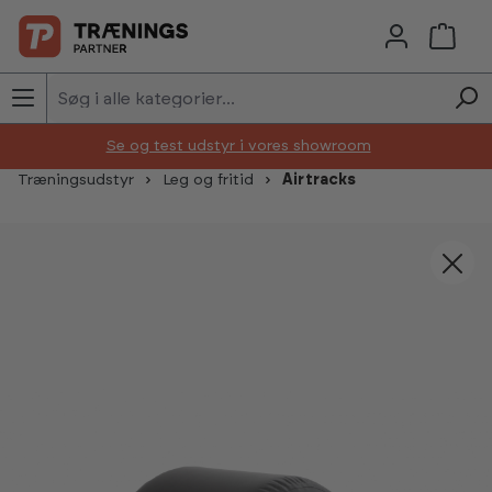
Skip to main content
Se og test udstyr i vores showroom
Træningsudstyr
Leg og fritid
Airtracks
Skip image gallery