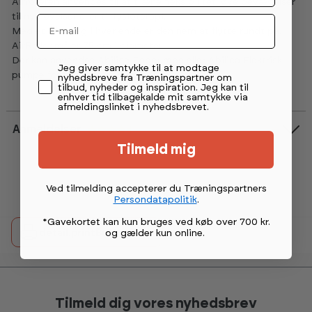
Airrolleren anvendes til at træne fleksibilitet, øve bevægelser
til nye øvelser eller til fysioterapi.
Email
Med et håndtag i hver ende er den nem at flytte rundt på.
AirRoller måler 75 cm i diameter.
Der kan anvendes Abilica Fodpumpe eller Abilica Elektrisk
Permission tekst
Jeg giver samtykke til at modtage
pumpe for at puste den op.
nyhedsbreve fra Træningspartner om
tilbud, nyheder og inspiration. Jeg kan til
enhver tid tilbagekalde mit samtykke via
afmeldingslinket i nyhedsbrevet.
Anmeldelser
Vurdering:
4.9 ud af 5 stjerner
Tilmeld mig
Ved tilmelding accepterer du Træningspartners
Persondatapolitik
.
*Gavekortet kan kun bruges ved køb over 700 kr.
og gælder kun online
.
detail.printButtonText
Tilmeld dig vores nyhedsbrev