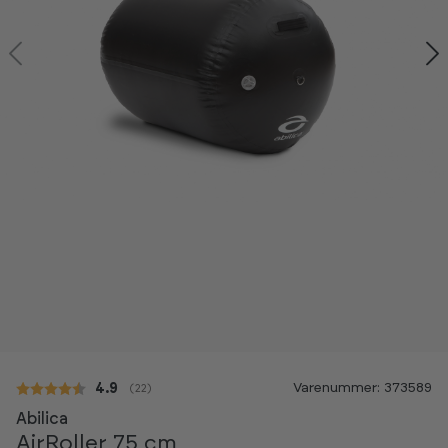
Varenummer: 373589
Gennemsnitlig vurdering:
4.9
(
stemmer:
22
)
Abilica
AirRoller 75 cm