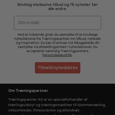
Modtag eksklusive tilbud og få nyheder før
alle andre.
Email
Ved at indsende giver du samtykke til at modtage
nyhedsbreve fra Træningspartner om tilbud, nyheder
og inspiration. Du kan til enhver tid tilbagekalde dit
samtykke via afmeldingslinket i nyhedsbrevet. Du
accepterer samtidig Træningpartners
Persondatapolitik
.
Tilmeld nyhedsbrev
Om Træningspartner
Træningspartner AS er en specialforhandler af
træningsudstyr og træningsmaskiner til hjemmetræning,
virksomheder, fitnesscentre og eliteidræt.