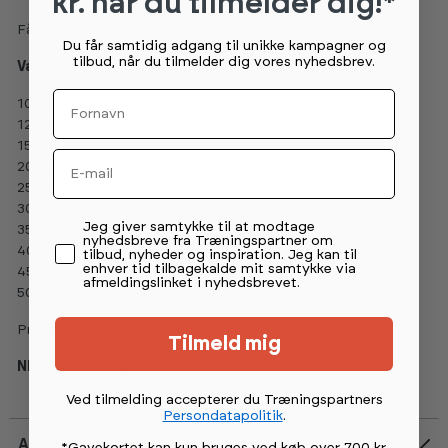
kr. når du tilmelder dig!*
Fås i flere vægtvarianter:
Du får samtidig adgang til unikke kampagner og
tilbud, når du tilmelder dig vores nyhedsbrev.
Vægt
Fornavn
10 kg
12 kg
15 kg
Email
20 kg
25 kg
30 kg
Permission tekst
Jeg giver samtykke til at modtage
35 kg
nyhedsbreve fra Træningspartner om
40 kg
tilbud, nyheder og inspiration. Jeg kan til
enhver tid tilbagekalde mit samtykke via
45 kg
afmeldingslinket i nyhedsbrevet.
50 kg
Prisen er angivet for 1 stk. Slamball.
Tilmeld mig
NB: Kun eksempelbillede.
Ved tilmelding accepterer du Træningspartners
Persondatapolitik
.
Anmeldelser