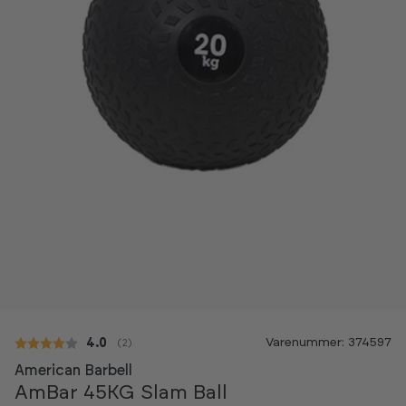
Varenummer: 374597
Gennemsnitlig vurdering:
4.0
(
stemmer:
2
)
American Barbell
AmBar 45KG Slam Ball