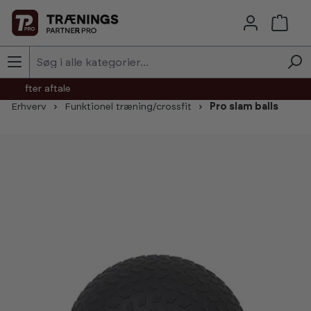
Skip to main content
agt efter aftale
Erhverv
Funktionel træning/crossfit
Pro slam balls
Skip image gallery