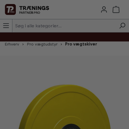
Skip to main content
Erhverv
Pro vægtudstyr
Pro vægtskiver
Skip image gallery