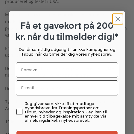
produceret og testet i USA.
Mere end 90 års erfaring og udvikling giver nogle af
markedets bedste produkter. American Barbell har
Få et gavekort
på 200
produceret mere end 100.000 OL vægtstænger og 11.000 ton
vægtskiver og håndvægte til fitnessbranchen.
kr. når du tilmelder dig!*
En super lækker Bumper Vægtskive som vil give et godt
Du får samtidig adgang til unikke kampagner og
tilbud, når du tilmelder dig vores nyhedsbrev.
udtryk i centret.
Fornavn
Den 14 cm store chrom-kerne er produceret i ét stykke, og
tilføjer skiven ekstra kvalitet og holdbarhed.
Email
Diameter: 45 CM, som er IWF standard.
Tykkelsen på de forskellige Pro Serie Bumper Plates fra
Permission tekst
Jeg giver samtykke til at modtage
American Barbell:
nyhedsbreve fra Træningspartner om
tilbud, nyheder og inspiration. Jeg kan til
enhver tid tilbagekalde mit samtykke via
afmeldingslinket i nyhedsbrevet.
10 kg.: 34 mm - GRØN