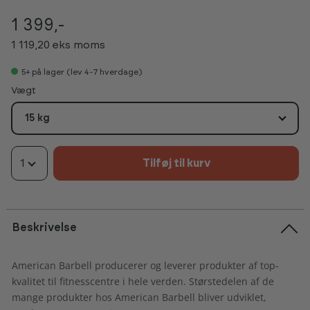
1 399,-
1 119,20 eks moms
5+
på lager (lev 4-7 hverdage)
Vælg
Vægt
15 kg
1
Tilføj til kurv
Beskrivelse
American Barbell producerer og leverer produkter af top-
kvalitet til fitnesscentre i hele verden. Størstedelen af de
mange produkter hos American Barbell bliver udviklet,