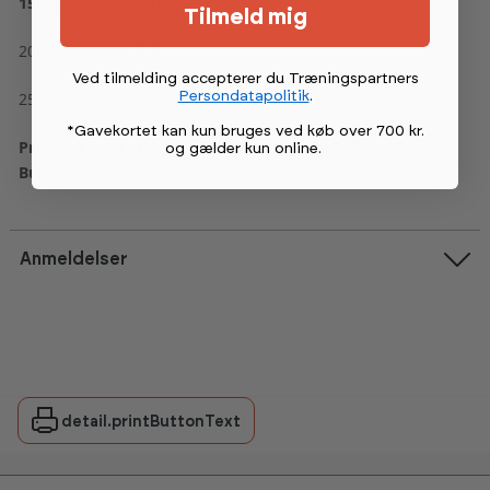
15 kg.: 47 mm - GUL
Tilmeld mig
20 kg.: 60 mm - BLÅ
Ved tilmelding accepterer du Træningspartners
Persondatapolitik
.
25 kg.: 73 mm - RØD
*Gavekortet kan kun bruges ved køb over 700 kr.
Prisen er for 1 stk. 10 kg. American Barbell 15 kg. Pro
og gælder kun online
.
Bumper Vægtskive
Anmeldelser
detail.printButtonText