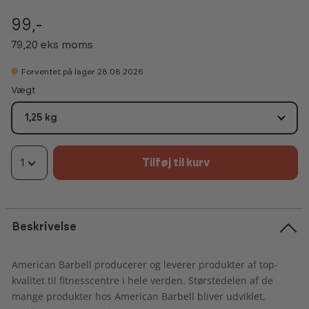
99,-
79,20 eks moms
Forventet på lager 28.08.2026
Vælg
Vægt
1,25 kg
1
Tilføj til kurv
Beskrivelse
American Barbell producerer og leverer produkter af top-
kvalitet til fitnesscentre i hele verden. Størstedelen af de
mange produkter hos American Barbell bliver udviklet,