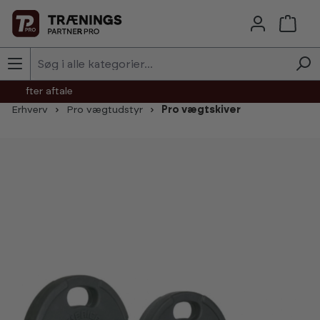
Skip to main content
agt efter aftale
Erhverv
Pro vægtudstyr
Pro vægtskiver
Skip image gallery